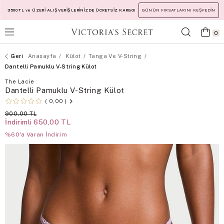
3500 TL ve ÜZERİ ALIŞVERİŞLERİNİZDE ÜCRETSİZ KARGO!
GÜNÜN FIRSATLARINI KEŞFEDİN
0
Anasayfa
Külot
Tanga Ve V-String
Dantelli Pamuklu V-String Külot
The Lacie
Dantelli Pamuklu V-String Külot
0,00
900,00 TL
İndirimli
650,00 TL
%60'a Varan İndirim