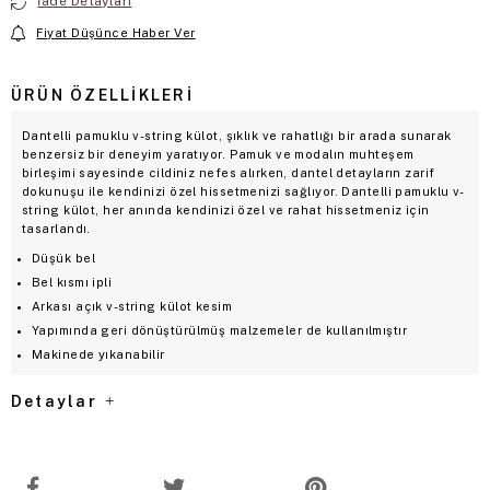
İade Detayları
Fiyat Düşünce Haber Ver
ÜRÜN ÖZELLIKLERI
Dantelli pamuklu v-string külot, şıklık ve rahatlığı bir arada sunarak
benzersiz bir deneyim yaratıyor. Pamuk ve modalın muhteşem
birleşimi sayesinde cildiniz nefes alırken, dantel detayların zarif
dokunuşu ile kendinizi özel hissetmenizi sağlıyor. Dantelli pamuklu v-
string külot, her anında kendinizi özel ve rahat hissetmeniz için
tasarlandı.
Düşük bel
Bel kısmı ipli
Arkası açık v-string külot kesim
Yapımında geri dönüştürülmüş malzemeler de kullanılmıştır
Makinede yıkanabilir
Detaylar