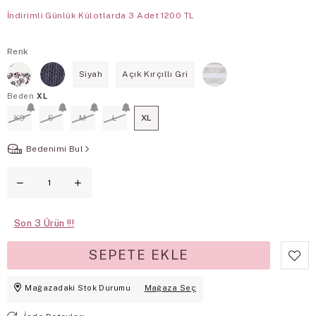
İndirimli Günlük Külotlarda 3 Adet 1200 TL
Renk
Siyah
Açık Kırçıllı Gri
Beden
XL
XS
S
M
L
XL
Bedenimi Bul
Son
3
Mağazadaki Stok Durumu
Mağaza Seç