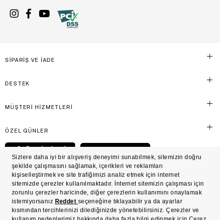
SİPARİŞ VE İADE
DESTEK
MÜŞTERİ HİZMETLERİ
ÖZEL GÜNLER
© Victoria's Secret Shaya Mağazacılık A.Ş. Franchise lisansı aracılığıyla işletilen ticari
markasıdır. Her hakkı saklıdır.
Ön Bilgilendirme
Süreç Bazlı Müşteri Aydınlatma Metni
Mesafeli Satış Sözleşmesi
Üyelik ve Gizlilik Sözleşmesi
İşlem Rehberi