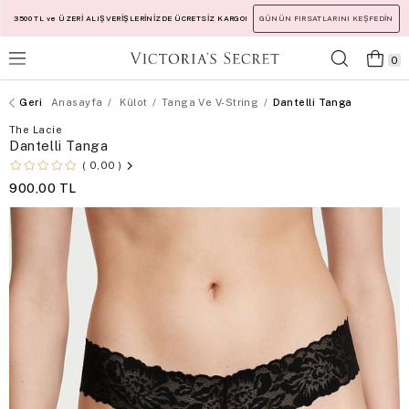
3500 TL ve ÜZERİ ALIŞVERİŞLERİNİZDE ÜCRETSİZ KARGO!
GÜNÜN FIRSATLARINI KEŞFEDİN
0
Anasayfa
Külot
Tanga Ve V-String
Dantelli Tanga
The Lacie
Dantelli Tanga
0,00
900,00 TL