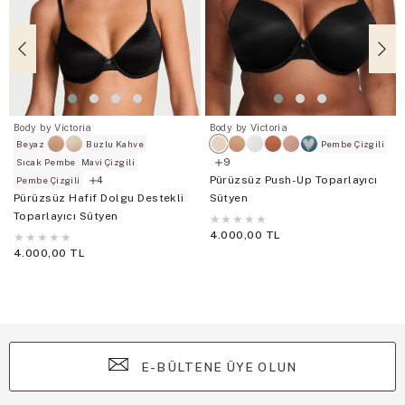
Body by Victoria
Body by Victoria
Beyaz
Buzlu Kahve
Pembe Çizgili
9
Sıcak Pembe
Mavi Çizgili
Pürüzsüz Push-Up Toparlayıcı
4
Pembe Çizgili
Pürüzsüz Hafif Dolgu Destekli
Sütyen
Toparlayıcı Sütyen
★
★
★
★
★
4.000,00 TL
★
★
★
★
★
4.000,00 TL
E-BÜLTENE ÜYE OLUN