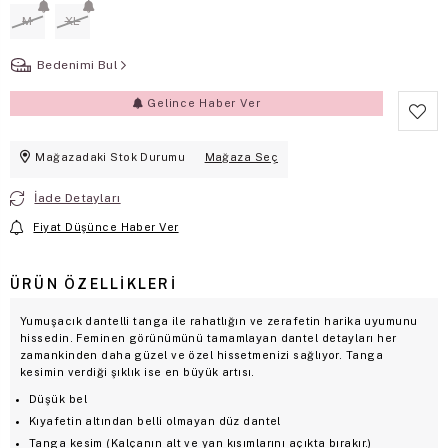
M
XL
Bedenimi Bul
Gelince Haber Ver
Mağazadaki Stok Durumu
Mağaza Seç
İade Detayları
Fiyat Düşünce Haber Ver
ÜRÜN ÖZELLIKLERI
Yumuşacık dantelli tanga ile rahatlığın ve zerafetin harika uyumunu
hissedin. Feminen görünümünü tamamlayan dantel detayları her
zamankinden daha güzel ve özel hissetmenizi sağlıyor. Tanga
kesimin verdiği şıklık ise en büyük artısı.
Düşük bel
Kıyafetin altından belli olmayan düz dantel
Tanga kesim (Kalçanın alt ve yan kısımlarını açıkta bırakır.)