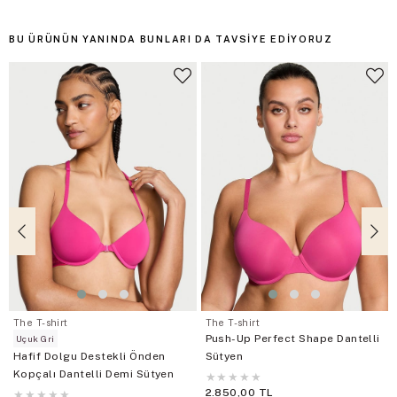
BU ÜRÜNÜN YANINDA BUNLARI DA TAVSIYE EDIYORUZ
The T-shirt
The T-shirt
Push-Up Perfect Shape Dantelli
Uçuk Gri
Hafif Dolgu Destekli Önden
Sütyen
Kopçalı Dantelli Demi Sütyen
★
★
★
★
★
2.850,00 TL
★
★
★
★
★