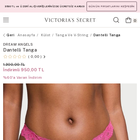
3500 TL ve ÜZERİ ALIŞVERİŞLERİNİZDE ÜCRETSİZ KARGO!
GÜNÜN FIRSATLARINI KEŞFEDİN
0
Anasayfa
Külot
Tanga Ve V-String
Dantelli Tanga
DREAM ANGELS
Dantelli Tanga
0,00
1.300,00 TL
İndirimli
950,00 TL
%60'a Varan İndirim