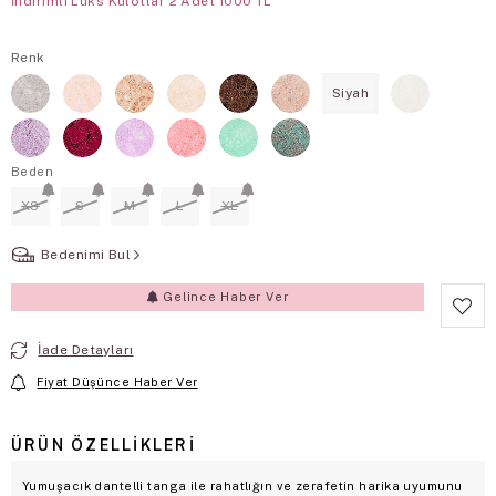
İndirimli Lüks Kulotlar 2 Adet 1000 TL
Renk
Siyah
Beden
XS
S
M
L
XL
Bedenimi Bul
Gelince Haber Ver
İade Detayları
Fiyat Düşünce Haber Ver
ÜRÜN ÖZELLIKLERI
Yumuşacık dantelli tanga ile rahatlığın ve zerafetin harika uyumunu