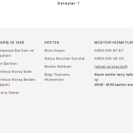
Detaylar
PARİŞ VE İADE
DESTEK
MÜŞTERİ HİZMETLE
mpanya Şartları ve
Bize Ulaşın
0850 216 87 87
ulları
Sıkça Sorulan Sorular
0850 216 VS VS
e Şartları
Beden Rehberi
[email protected]
liksiz Kolay İade
Bilgi Toplumu
Resmi tatiller hariç haft
eliksiz Kolay Beden
Hizmetleri
içi
ğişimi
09:00 - 18:00 saatleri ara
ariş Takibi