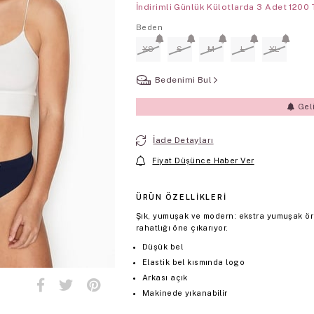
İndirimli Günlük Külotlarda 3 Adet 1200 
Beden
XS
S
M
L
XL
Bedenimi Bul
Gel
İade Detayları
Fiyat Düşünce Haber Ver
ÜRÜN ÖZELLIKLERI
Şık, yumuşak ve modern: ekstra yumuşak örg
rahatlığı öne çıkarıyor.
Düşük bel
Elastik bel kısmında logo
Arkası açık
Makinede yıkanabilir