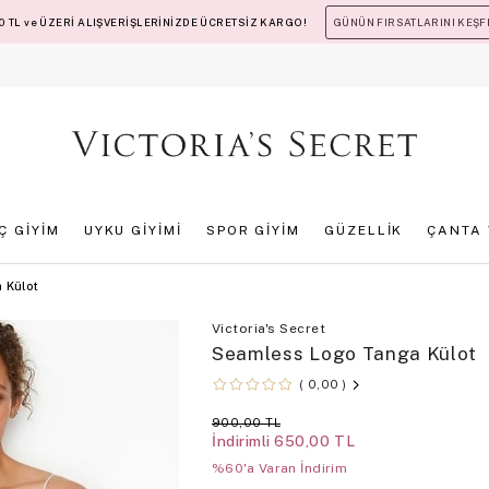
 TL ve ÜZERİ ALIŞVERİŞLERİNİZDE ÜCRETSİZ KARGO!
GÜNÜN FIRSATLARINI KEŞF
İÇ GİYİM
UYKU GİYİMİ
SPOR GİYİM
GÜZELLİK
ÇANTA 
 Külot
Victoria's Secret
Seamless Logo Tanga Külot
0,00
900,00 TL
İndirimli
650,00 TL
%60'a Varan İndirim