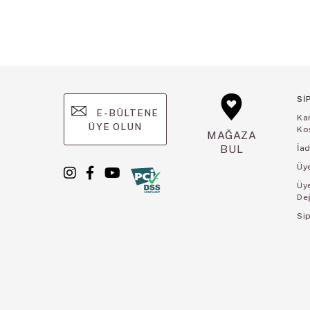
Sİ
E-BÜLTENE
Ka
ÜYE OLUN
Koş
MAĞAZA
BUL
İad
Üye
Üy
De
Sip