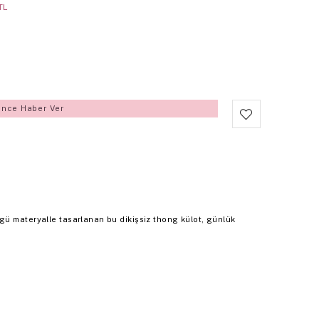
TL
ince Haber Ver
ü materyalle tasarlanan bu dikişsiz thong külot, günlük