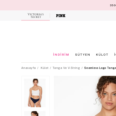
3500
Victoria's
Secret
İNDİRİM
SÜTYEN
KÜLOT
Anasayfa
Külot
Tanga Ve V-String
Seamless Logo Tanga