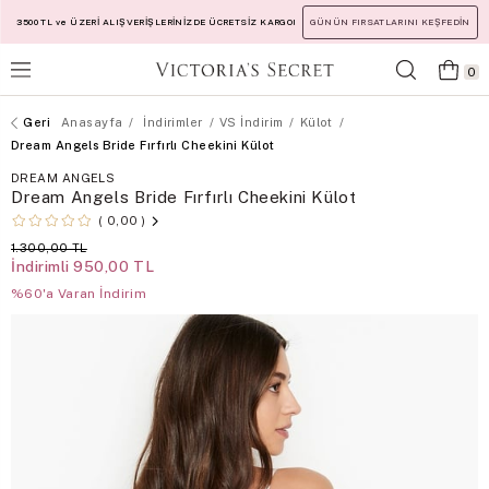
3500 TL ve ÜZERİ ALIŞVERİŞLERİNİZDE ÜCRETSİZ KARGO!
GÜNÜN FIRSATLARINI KEŞFEDİN
0
Anasayfa
İndirimler
VS İndirim
Külot
Dream Angels Bride Fırfırlı Cheekini Külot
DREAM ANGELS
Dream Angels Bride Fırfırlı Cheekini Külot
0,00
1.300,00 TL
İndirimli
950,00 TL
%60'a Varan İndirim