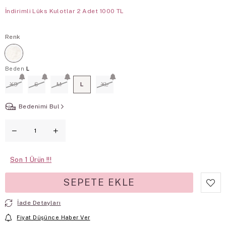
İndirimli Lüks Kulotlar 2 Adet 1000 TL
Renk
Beden
L
XS
S
M
L
XL
Bedenimi Bul
Son
1
İade Detayları
Fiyat Düşünce Haber Ver