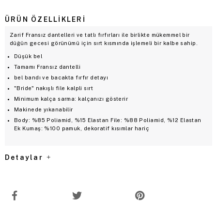
ÜRÜN ÖZELLIKLERI
Zarif Fransız dantelleri ve tatlı fırfırları ile birlikte mükemmel bir
düğün gecesi görünümü için sırt kısmında işlemeli bir kalbe sahip.
Düşük bel
Tamamı Fransız dantelli
bel bandı ve bacakta fırfır detayı
"Bride" nakışlı file kalpli sırt
Minimum kalça sarma: kalçanızı gösterir
Makinede yıkanabilir
Body: %85 Poliamid, %15 Elastan File: %88 Poliamid, %12 Elastan
Ek Kumaş: %100 pamuk, dekoratif kısımlar hariç
Detaylar