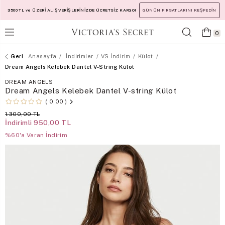
3500 TL ve ÜZERİ ALIŞVERİŞLERİNİZDE ÜCRETSİZ KARGO!
GÜNÜN FIRSATLARINI KEŞFEDİN
0
Anasayfa
İndirimler
VS İndirim
Külot
Dream Angels Kelebek Dantel V-String Külot
DREAM ANGELS
Dream Angels Kelebek Dantel V-string Külot
0,00
1.300,00 TL
İndirimli
950,00 TL
%60'a Varan İndirim