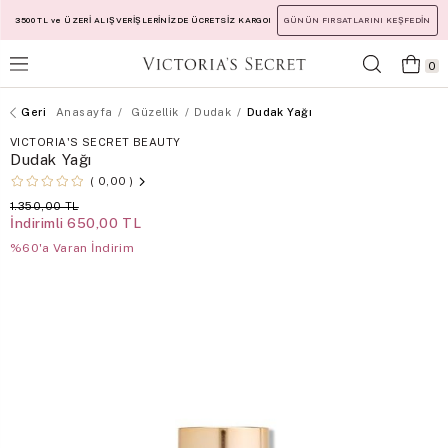
3500 TL ve ÜZERİ ALIŞVERİŞLERİNİZDE ÜCRETSİZ KARGO!
GÜNÜN FIRSATLARINI KEŞFEDİN
0
Anasayfa
Güzellik
Dudak
Dudak Yağı
VICTORIA'S SECRET BEAUTY
Dudak Yağı
0,00
1.350,00 TL
İndirimli
650,00 TL
%60'a Varan İndirim