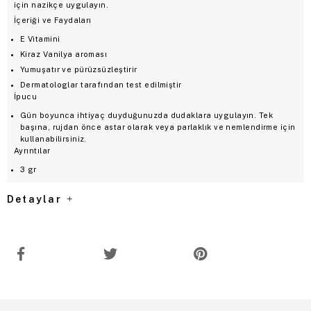
için nazikçe uygulayın.
İçeriği ve Faydaları
E Vitamini
Kiraz Vanilya aroması
Yumuşatır ve pürüzsüzleştirir
Dermatologlar tarafından test edilmiştir
İpucu
Gün boyunca ihtiyaç duyduğunuzda dudaklara uygulayın. Tek
başına, rujdan önce astar olarak veya parlaklık ve nemlendirme için
kullanabilirsiniz.
Ayrıntılar
3 gr
Detaylar