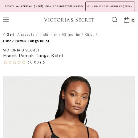
3500 TL ve ÜZERİ ALIŞVERİŞLERİNİZDE ÜCRETSİZ KARGO!
GÜNÜN FIRSATLARINI KEŞFEDİN
0
Anasayfa
İndirimler
VS İndirim
Külot
Esnek Pamuk Tanga Külot
VICTORIA'S SECRET
Esnek Pamuk Tanga Külot
0,00