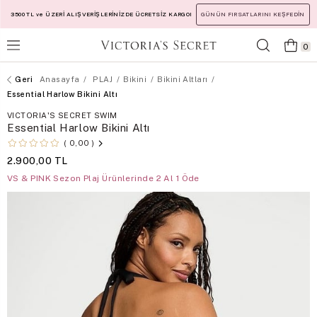
3500 TL ve ÜZERİ ALIŞVERİŞLERİNİZDE ÜCRETSİZ KARGO!
GÜNÜN FIRSATLARINI KEŞFEDİN
0
Anasayfa
PLAJ
Bikini
Bikini Altları
Essential Harlow Bikini Altı
VICTORIA'S SECRET SWIM
Essential Harlow Bikini Altı
0,00
2.900,00 TL
VS & PINK Sezon Plaj Ürünlerinde 2 Al 1 Öde