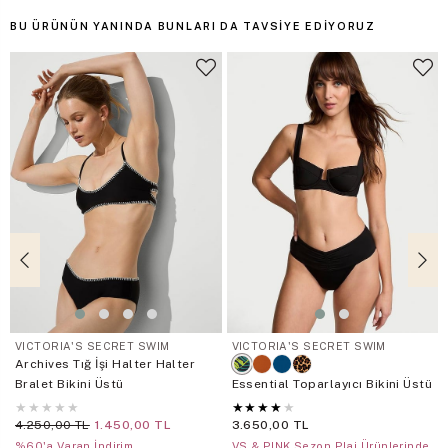
BU ÜRÜNÜN YANINDA BUNLARI DA TAVSIYE EDIYORUZ
VICTORIA'S SECRET SWIM
VICTORIA'S SECRET SWIM
Archives Tığ İşi Halter Halter
Bralet Bikini Üstü
Essential Toparlayıcı Bikini Üstü
★
★
★
★
★
★
★
★
★
★
4.250,00 TL
1.450,00 TL
3.650,00 TL
%60'a Varan İndirim
VS & PINK Sezon Plaj Ürünlerinde