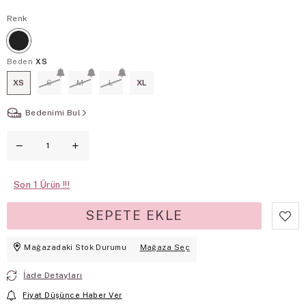
Renk
Beden
XS
XS
S
M
L
XL
Bedenimi Bul
Son
1
Mağazadaki Stok Durumu
Mağaza Seç
İade Detayları
Fiyat Düşünce Haber Ver