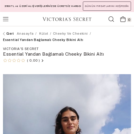
3500 TL ve ÜZERİ ALIŞVERİŞLERİNİZDE ÜCRETSİZ KARGO!
GÜNÜN FIRSATLARINI KEŞFEDİN
0
Anasayfa
Külot
Cheeky Ve Cheekini
Essential Yandan Bağlamalı Cheeky Bikini Altı
VICTORIA'S SECRET
Essential Yandan Bağlamalı Cheeky Bikini Altı
0,00