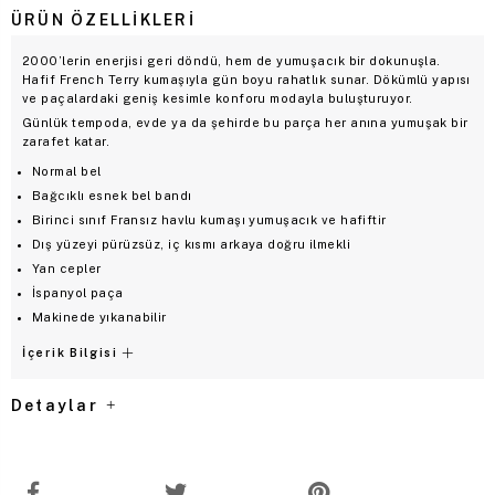
ÜRÜN ÖZELLIKLERI
2000’lerin enerjisi geri döndü, hem de yumuşacık bir dokunuşla.
Hafif French Terry kumaşıyla gün boyu rahatlık sunar. Dökümlü yapısı
ve paçalardaki geniş kesimle konforu modayla buluşturuyor.
Günlük tempoda, evde ya da şehirde bu parça her anına yumuşak bir
zarafet katar.
Normal bel
Bağcıklı esnek bel bandı
Birinci sınıf Fransız havlu kumaşı yumuşacık ve hafiftir
Dış yüzeyi pürüzsüz, iç kısmı arkaya doğru ilmekli
Yan cepler
İspanyol paça
Makinede yıkanabilir
İçerik Bilgisi
Detaylar