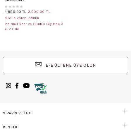
★
★
★
★
★
4.950,00 TL
2.000,00 TL
%60'a Varan İndirim
İndirimli Spor ve Günlük Giyimde 3
Al 2 Öde
E-BÜLTENE ÜYE OLUN
SİPARİŞ VE İADE
DESTEK