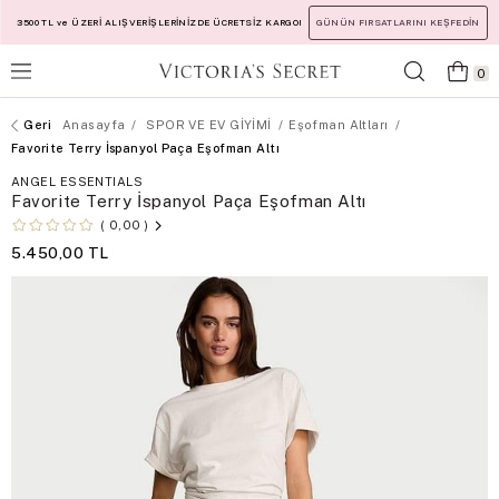
3500 TL ve ÜZERİ ALIŞVERİŞLERİNİZDE ÜCRETSİZ KARGO!
GÜNÜN FIRSATLARINI KEŞFEDİN
0
Anasayfa
SPOR VE EV GİYİMİ
Eşofman Altları
Favorite Terry İspanyol Paça Eşofman Altı
ANGEL ESSENTIALS
Favorite Terry İspanyol Paça Eşofman Altı
0,00
5.450,00 TL