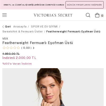
3500 TL ve ÜZERİ ALIŞVERİŞLERİNİZDE ÜCRETSİZ KARGO!
GÜNÜN FIRSATLARINI KEŞFEDİN
0
Anasayfa
SPOR VE EV GİYİMİ
Sweatshirt & Fermuarlı Üstler
Featherweight Fermuarlı Eşofman Üstü
VSX
Featherweight Fermuarlı Eşofman Üstü
0,00
4.950,00 TL
İndirimli
2.000,00 TL
%60'a Varan İndirim