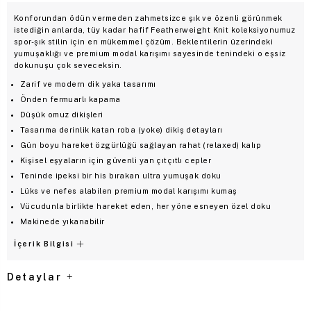
Konforundan ödün vermeden zahmetsizce şık ve özenli görünmek
istediğin anlarda, tüy kadar hafif Featherweight Knit koleksiyonumuz
spor-şık stilin için en mükemmel çözüm. Beklentilerin üzerindeki
yumuşaklığı ve premium modal karışımı sayesinde tenindeki o eşsiz
dokunuşu çok seveceksin.
Zarif ve modern dik yaka tasarımı
Önden fermuarlı kapama
Düşük omuz dikişleri
Tasarıma derinlik katan roba (yoke) dikiş detayları
Gün boyu hareket özgürlüğü sağlayan rahat (relaxed) kalıp
Kişisel eşyaların için güvenli yan çıtçıtlı cepler
Teninde ipeksi bir his bırakan ultra yumuşak doku
Lüks ve nefes alabilen premium modal karışımı kumaş
Vücudunla birlikte hareket eden, her yöne esneyen özel doku
Makinede yıkanabilir
İçerik Bilgisi
Detaylar