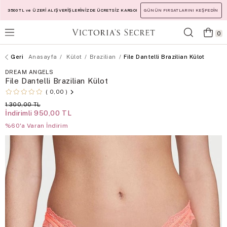
3500 TL ve ÜZERİ ALIŞVERİŞLERİNİZDE ÜCRETSİZ KARGO!
GÜNÜN FIRSATLARINI KEŞFEDİN
0
Anasayfa
Külot
Brazilian
File Dantelli Brazilian Külot
DREAM ANGELS
File Dantelli Brazilian Külot
0,00
1.300,00 TL
İndirimli
950,00 TL
%60'a Varan İndirim