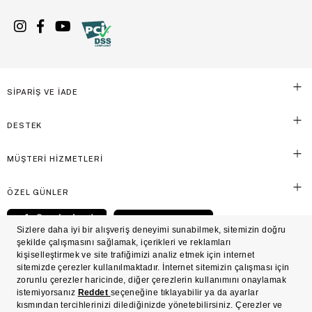
SİPARİŞ VE İADE
DESTEK
MÜŞTERİ HİZMETLERİ
ÖZEL GÜNLER
© Victoria's Secret Shaya Mağazacılık A.Ş. Franchise lisansı aracılığıyla işletilen ticari
markasıdır. Her hakkı saklıdır.
Ön Bilgilendirme
Süreç Bazlı Müşteri Aydınlatma Metni
Mesafeli Satış Sözleşmesi
Üyelik ve Gizlilik Sözleşmesi
İşlem Rehberi