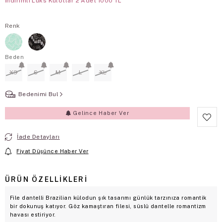
İndirimli Lüks Kulotlar 2 Adet 1000 TL
Renk
Beden
XS
S
M
L
XL
Bedenimi Bul
Gelince Haber Ver
İade Detayları
Fiyat Düşünce Haber Ver
ÜRÜN ÖZELLIKLERI
File dantelli Brazilian külodun şık tasarımı günlük tarzınıza romantik
bir dokunuş katıyor. Göz kamaştıran filesi, süslü dantelle romantizm
havası estiriyor.