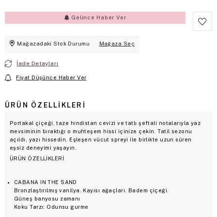
Gelince Haber Ver
Mağazadaki Stok Durumu
Mağaza Seç
İade Detayları
Fiyat Düşünce Haber Ver
ÜRÜN ÖZELLIKLERI
Portakal çiçeği, taze hindistan cevizi ve tatlı şeftali notalarıyla yaz
mevsiminin bıraktığı o muhteşem hissi içinize çekin. Tatil sezonu
açıldı, yazı hissedin. Eşleşen vücut spreyi ile birlikte uzun süren
eşsiz deneyimi yaşayın.
ÜRÜN ÖZELLİKLERİ
CABANA IN THE SAND
Bronzlaştırılmış vanilya. Kayısı ağaçları. Badem çiçeği.
Güneş banyosu zamanı
Koku Tarzı: Odunsu gurme