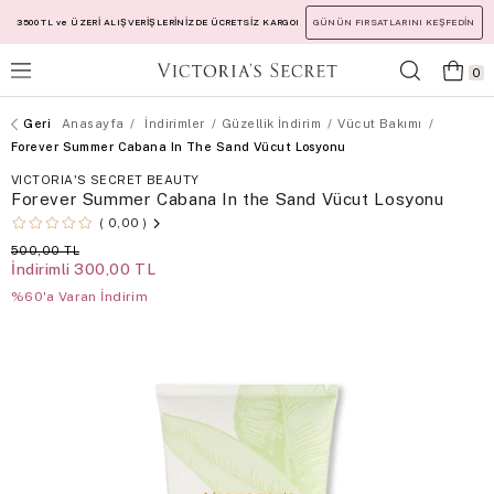
3500 TL ve ÜZERİ ALIŞVERİŞLERİNİZDE ÜCRETSİZ KARGO!
GÜNÜN FIRSATLARINI KEŞFEDİN
0
Anasayfa
İndirimler
Güzellik İndirim
Vücut Bakımı
Forever Summer Cabana In The Sand Vücut Losyonu
VICTORIA'S SECRET BEAUTY
Forever Summer Cabana In the Sand Vücut Losyonu
0,00
500,00 TL
İndirimli
300,00 TL
%60'a Varan İndirim