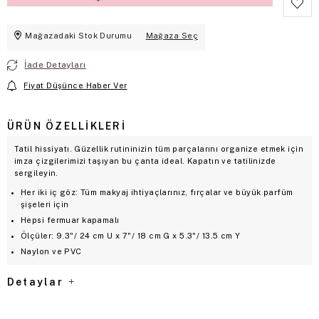
Mağazadaki Stok Durumu
Mağaza Seç
İade Detayları
Fiyat Düşünce Haber Ver
ÜRÜN ÖZELLIKLERI
Tatil hissiyatı. Güzellik rutininizin tüm parçalarını organize etmek için
imza çizgilerimizi taşıyan bu çanta ideal. Kapatın ve tatilinizde
sergileyin.
Her iki iç göz: Tüm makyaj ihtiyaçlarınız, fırçalar ve büyük parfüm
şişeleri için
Hepsi fermuar kapamalı
Ölçüler: 9.3"/ 24 cm U x 7"/ 18 cm G x 5.3"/ 13.5 cm Y
Naylon ve PVC
Detaylar