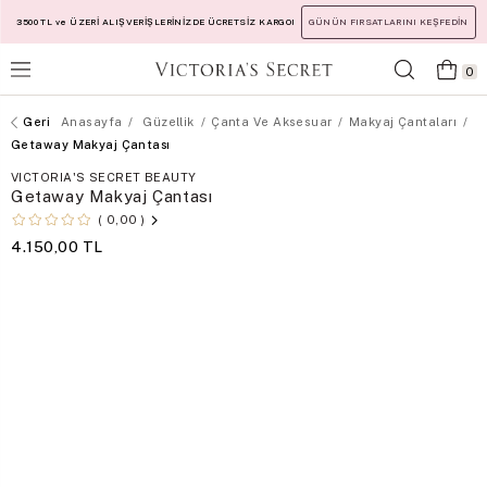
3500 TL ve ÜZERİ ALIŞVERİŞLERİNİZDE ÜCRETSİZ KARGO!
GÜNÜN FIRSATLARINI KEŞFEDİN
0
Anasayfa
Güzellik
Çanta Ve Aksesuar
Makyaj Çantaları
Getaway Makyaj Çantası
VICTORIA'S SECRET BEAUTY
Getaway Makyaj Çantası
0,00
4.150,00 TL