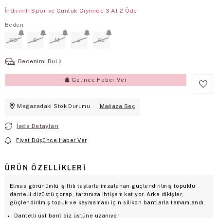
İndirimli Spor ve Günlük Giyimde 3 Al 2 Öde
Beden
XS
S
M
L
XL
Bedenimi Bul
Gelince Haber Ver
Mağazadaki Stok Durumu
Mağaza Seç
İade Detayları
Fiyat Düşünce Haber Ver
ÜRÜN ÖZELLIKLERI
Elmas görünümlü ışıltılı taşlarla imzalanan güçlendirilmiş topuklu
dantelli dizüstü çorap, tarzınıza ihtişam katıyor. Arka dikişler,
güçlendirilmiş topuk ve kaymaması için silikon bantlarla tamamlandı.
Dantelli üst bant diz üstüne uzanıyor