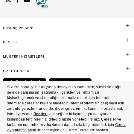
SİPARİŞ VE İADE
DESTEK
MÜŞTERİ HİZMETLERİ
ÖZEL GÜNLER
© Victoria's Secret Shaya Mağazacılık A.Ş. Franchise lisansı aracılığıyla işletilen ticari
markasıdır. Her hakkı saklıdır.
Ön Bilgilendirme
Süreç Bazlı Müşteri Aydınlatma Metni
Mesafeli Satış Sözleşmesi
Üyelik ve Gizlilik Sözleşmesi
İşlem Rehberi
Çerez Politikası
Çerez Tercihleri