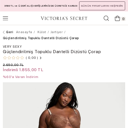
3500 TL ve ÜZERİ ALIŞVERİŞLERİNİZDE ÜCRETSİZ KARGO!
GÜNÜN FIRSATLARINI KEŞFEDİN
0
Anasayfa
Külot
Jartiyer
Güçlendirilmiş Topuklu Dantelli Dizüstü Çorap
VERY SEXY
Güçlendirilmiş Topuklu Dantelli Dizüstü Çorap
0,00
2.650,00 TL
İndirimli
1.855,00 TL
%60'a Varan İndirim