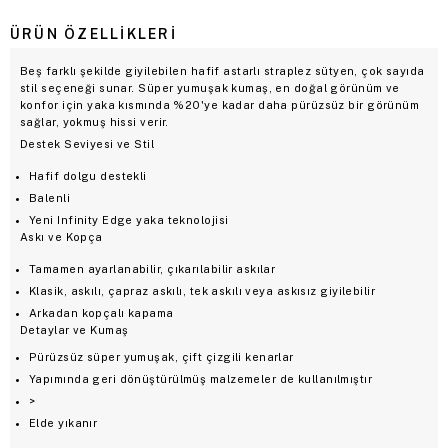
ÜRÜN ÖZELLIKLERI
Beş farklı şekilde giyilebilen hafif astarlı straplez sütyen, çok sayıda
stil seçeneği sunar. Süper yumuşak kumaş, en doğal görünüm ve
konfor için yaka kısmında %20'ye kadar daha pürüzsüz bir görünüm
sağlar, yokmuş hissi verir.
Destek Seviyesi ve Stil
Hafif dolgu destekli
Balenli
Yeni Infinity Edge yaka teknolojisi
Askı ve Kopça
Tamamen ayarlanabilir, çıkarılabilir askılar
Klasik, askılı, çapraz askılı, tek askılı veya askısız giyilebilir
Arkadan kopçalı kapama
Detaylar ve Kumaş
Pürüzsüz süper yumuşak, çift çizgili kenarlar
Yapımında geri dönüştürülmüş malzemeler de kullanılmıştır
>
Elde yıkanır