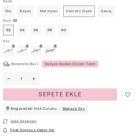
Renk
Bej
Beyaz
Marzipan
Dantelli Siyah
Ganaj
Bant
32
32
34
36
38
40
Kap
C
D
DD
DDD
Bedenimi Bul
Sütyen Beden Ölçüm Testi
Mağazadaki Stok Durumu
Mağaza Seç
İade Detayları
Fiyat Düşünce Haber Ver