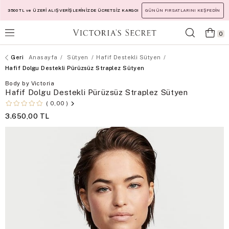
3500 TL ve ÜZERİ ALIŞVERİŞLERİNİZDE ÜCRETSİZ KARGO!
GÜNÜN FIRSATLARINI KEŞFEDİN
0
Anasayfa
Sütyen
Hafif Destekli Sütyen
Hafif Dolgu Destekli Pürüzsüz Straplez Sütyen
Body by Victoria
Hafif Dolgu Destekli Pürüzsüz Straplez Sütyen
0,00
3.650,00 TL