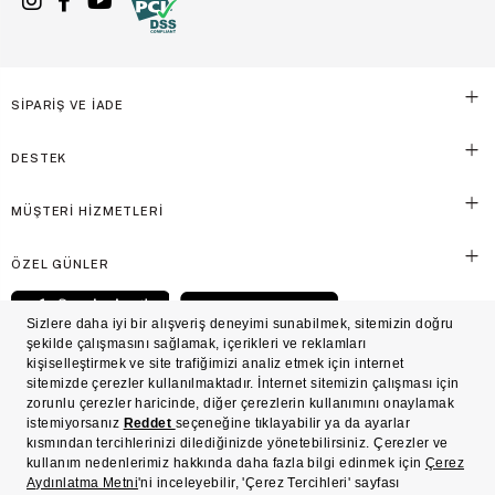
SİPARİŞ VE İADE
DESTEK
MÜŞTERİ HİZMETLERİ
ÖZEL GÜNLER
© Victoria's Secret Shaya Mağazacılık A.Ş. Franchise lisansı aracılığıyla işletilen ticari
markasıdır. Her hakkı saklıdır.
Ön Bilgilendirme
Süreç Bazlı Müşteri Aydınlatma Metni
Mesafeli Satış Sözleşmesi
Üyelik ve Gizlilik Sözleşmesi
İşlem Rehberi
Çerez Politikası
Çerez Tercihleri