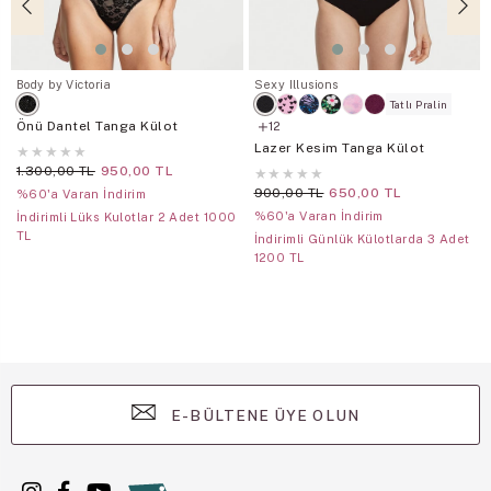
Body by Victoria
Sexy Illusions
Tatlı Pralin
Önü Dantel Tanga Külot
12
Lazer Kesim Tanga Külot
★
★
★
★
★
1.300,00 TL
950,00 TL
★
★
★
★
★
900,00 TL
650,00 TL
%60'a Varan İndirim
%60'a Varan İndirim
İndirimli Lüks Kulotlar 2 Adet 1000
TL
İndirimli Günlük Külotlarda 3 Adet
1200 TL
E-BÜLTENE ÜYE OLUN