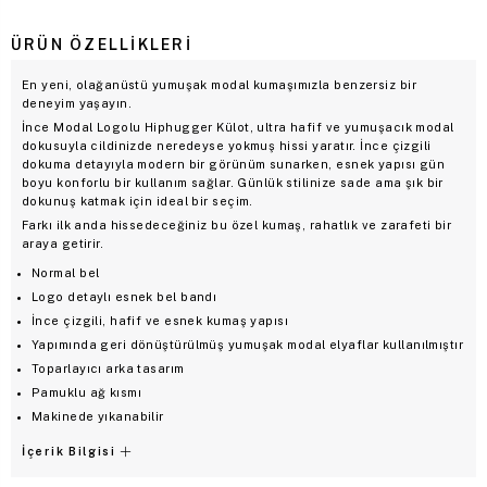
ÜRÜN ÖZELLIKLERI
En yeni, olağanüstü yumuşak modal kumaşımızla benzersiz bir
deneyim yaşayın.
İnce Modal Logolu Hiphugger Külot, ultra hafif ve yumuşacık modal
dokusuyla cildinizde neredeyse yokmuş hissi yaratır. İnce çizgili
dokuma detayıyla modern bir görünüm sunarken, esnek yapısı gün
boyu konforlu bir kullanım sağlar. Günlük stilinize sade ama şık bir
dokunuş katmak için ideal bir seçim.
Farkı ilk anda hissedeceğiniz bu özel kumaş, rahatlık ve zarafeti bir
araya getirir.
Normal bel
Logo detaylı esnek bel bandı
İnce çizgili, hafif ve esnek kumaş yapısı
Yapımında geri dönüştürülmüş yumuşak modal elyaflar kullanılmıştır
Toparlayıcı arka tasarım
Pamuklu ağ kısmı
Makinede yıkanabilir
İçerik Bilgisi