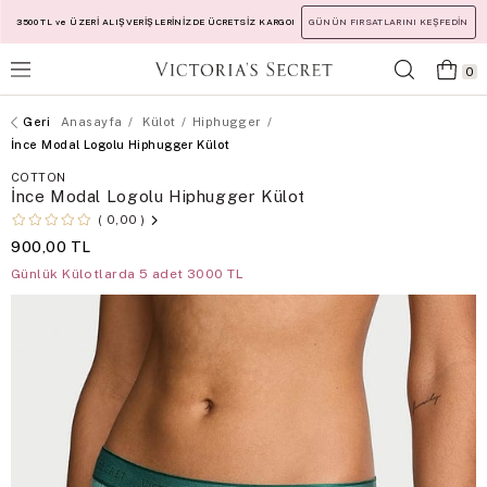
3500 TL ve ÜZERİ ALIŞVERİŞLERİNİZDE ÜCRETSİZ KARGO!
GÜNÜN FIRSATLARINI KEŞFEDİN
0
Anasayfa
Külot
Hiphugger
İnce Modal Logolu Hiphugger Külot
COTTON
İnce Modal Logolu Hiphugger Külot
0,00
900,00 TL
Günlük Külotlarda 5 adet 3000 TL