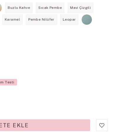
Buzlu Kahve
Sıcak Pembe
Mavi Çizgili
Karamel
Pembe Nilüfer
Leopar
üm Testi