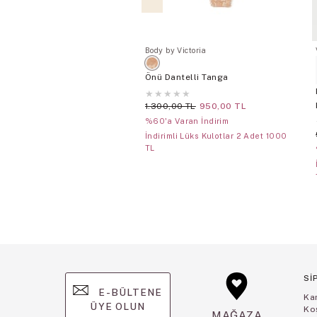
Body by Victoria
Önü Dantelli Tanga
★
★
★
★
★
1.300,00 TL
950,00 TL
%60'a Varan İndirim
İndirimli Lüks Kulotlar 2 Adet 1000
TL
Sİ
E-BÜLTENE
Ka
ÜYE OLUN
Koş
MAĞAZA