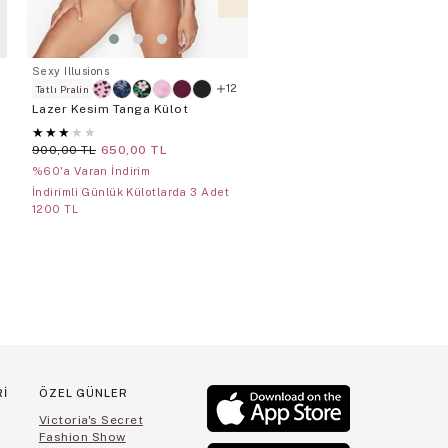
Sexy Illusions
SEAMLESS
12
Tatlı Pralin
Lazer Kesim Tanga Külot
Seamless Tanga
★
★
★
★
★
★
★
★
★
★
900,00 TL
650,00 TL
900,00 TL
%60'a Varan İndirim
Günlük Külotlarda 5 adet 30
İndirimli Günlük Külotlarda 3 Adet
1200 TL
Rİ
ÖZEL GÜNLER
Victoria's Secret
Fashion Show