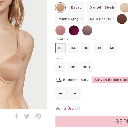
Beyaz
Dantelli Siyah
Pembe Çizgili
Kalp Baskılı
Bant
32
32
34
36
38
40
Kap
D
DD
DDD
Bedenimi Bul
Sütyen Beden Ölç
Son
3