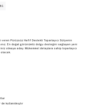
eç
i veren Pürüzsüz Hafif Destekli Toparlayıcı Sütyenin
ız. En doğal görünümlü dolgu desteğini sağlayan yeni
niniz olmaya aday. Mükemmel detaylara sahip toparlayıcı
 olacak.
tlar
de kullanılmıştır