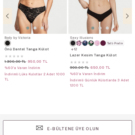
Body by Victoria
Sexy Illusions
Tatlı Pralin
Önü Dantel Tanga Külot
12
Lazer Kesim Tanga Külot
★
★
★
★
★
1.300,00 TL
950,00 TL
★
★
★
★
★
900,00 TL
650,00 TL
%60'a Varan İndirim
%60'a Varan İndirim
İndirimli Lüks Kulotlar 2 Adet 1000
TL
İndirimli Günlük Külotlarda 3 Adet
1200 TL
E-BÜLTENE ÜYE OLUN