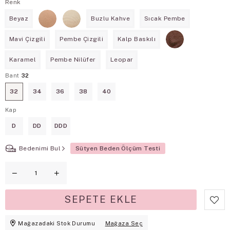
Renk
Beyaz
Buzlu Kahve
Sıcak Pembe
Mavi Çizgili
Pembe Çizgili
Kalp Baskılı
Karamel
Pembe Nilüfer
Leopar
Bant
32
32
34
36
38
40
Kap
D
DD
DDD
Bedenimi Bul
Sütyen Beden Ölçüm Testi
Mağazadaki Stok Durumu
Mağaza Seç