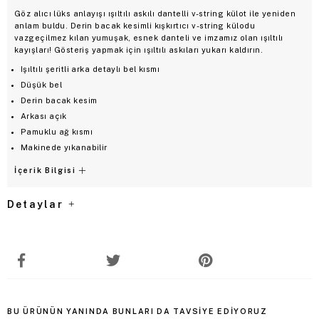
Göz alıcı lüks anlayışı ışıltılı askılı dantelli v-string külot ile yeniden
anlam buldu. Derin bacak kesimli kışkırtıcı v-string külodu
vazgeçilmez kılan yumuşak, esnek danteli ve imzamız olan ışıltılı
kayışları! Gösteriş yapmak için ışıltılı askıları yukarı kaldırın.
Işıltılı şeritli arka detaylı bel kısmı
Düşük bel
Derin bacak kesim
Arkası açık
Pamuklu ağ kısmı
Makinede yıkanabilir
İçerik Bilgisi
Detaylar
BU ÜRÜNÜN YANINDA BUNLARI DA TAVSIYE EDIYORUZ