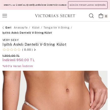
3500 TL ve ÜZERİ ALIŞVERİŞLERİNİZDE ÜCRETSİZ KARGO!
GÜNÜN FIRSATLARINI KEŞFEDİN
0
Anasayfa
Külot
Tanga Ve V-String
Işıltılı Askılı Dantelli V-String Külot
VERY SEXY
Işıltılı Askılı Dantelli V-String Külot
0,00
1.200,00 TL
İndirimli
950,00 TL
%60'a Varan İndirim