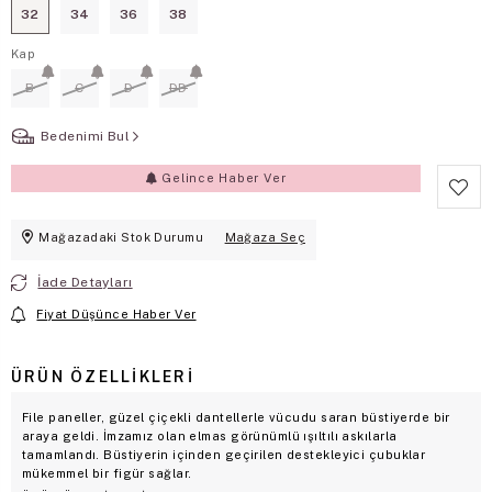
32
34
36
38
Kap
B
C
D
DD
Bedenimi Bul
Gelince Haber Ver
Mağazadaki Stok Durumu
Mağaza Seç
İade Detayları
Fiyat Düşünce Haber Ver
ÜRÜN ÖZELLIKLERI
File paneller, güzel çiçekli dantellerle vücudu saran büstiyerde bir
araya geldi. İmzamız olan elmas görünümlü ışıltılı askılarla
tamamlandı. Büstiyerin içinden geçirilen destekleyici çubuklar
mükemmel bir figür sağlar.