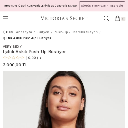
3500 TL ve ÜZERİ ALIŞVERİŞLERİNİZDE ÜCRETSİZ KARGO!
GÜNÜN FIRSATLARINI KEŞFEDİN
0
Anasayfa
Sütyen
Push-Up / Destekli Sütyen
Işıltılı Askılı Push-Up Büstiyer
VERY SEXY
Işıltılı Askılı Push-Up Büstiyer
0,00
3.000,00 TL