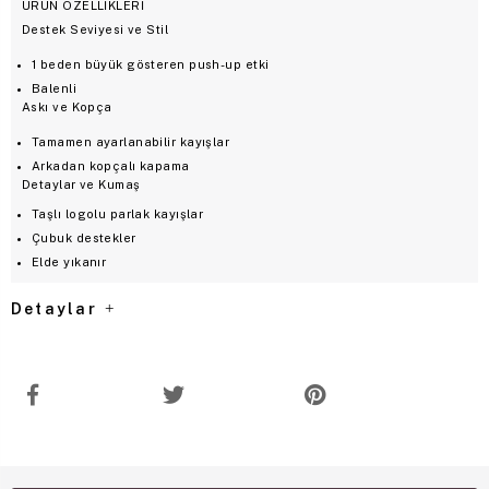
ÜRÜN ÖZELLİKLERİ
Destek Seviyesi ve Stil
1 beden büyük gösteren push-up etki
Balenli
Askı ve Kopça
Tamamen ayarlanabilir kayışlar
Arkadan kopçalı kapama
Detaylar ve Kumaş
Taşlı logolu parlak kayışlar
Çubuk destekler
Elde yıkanır
Detaylar