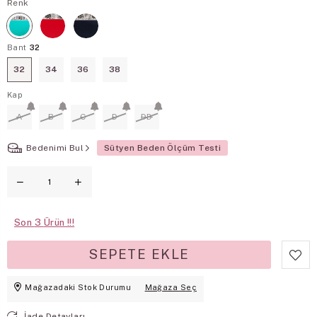
Renk
Bant
32
32
34
36
38
Kap
A
B
C
D
DD
Bedenimi Bul
Sütyen Beden Ölçüm Testi
Son
3
Mağazadaki Stok Durumu
Mağaza Seç
İade Detayları