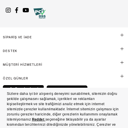
SİPARİŞ VE İADE
DESTEK
MÜŞTERİ HİZMETLERİ
ÖZEL GÜNLER
© Victoria's Secret Shaya Mağazacılık A.Ş. Franchise lisansı aracılığıyla işletilen ticari
markasıdır. Her hakkı saklıdır.
Ön Bilgilendirme
Süreç Bazlı Müşteri Aydınlatma Metni
Mesafeli Satış Sözleşmesi
Üyelik ve Gizlilik Sözleşmesi
İşlem Rehberi