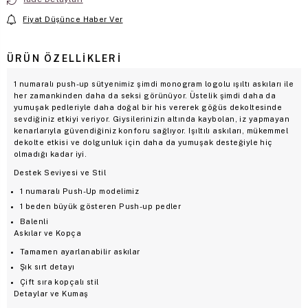
Fiyat Düşünce Haber Ver
ÜRÜN ÖZELLIKLERI
1 numaralı push-up sütyenimiz şimdi monogram logolu ışıltı askıları ile
her zamankinden daha da seksi görünüyor. Üstelik şimdi daha da
yumuşak pedleriyle daha doğal bir his vererek göğüs dekoltesinde
sevdiğiniz etkiyi veriyor. Giysilerinizin altında kaybolan, iz yapmayan
kenarlarıyla güvendiğiniz konforu sağlıyor. Işıltılı askıları, mükemmel
dekolte etkisi ve dolgunluk için daha da yumuşak desteğiyle hiç
olmadığı kadar iyi.
Destek Seviyesi ve Stil
1 numaralı Push-Up modelimiz
1 beden büyük gösteren Push-up pedler
Balenli
Askılar ve Kopça
Tamamen ayarlanabilir askılar
Şık sırt detayı
Çift sıra kopçalı stil
Detaylar ve Kumaş