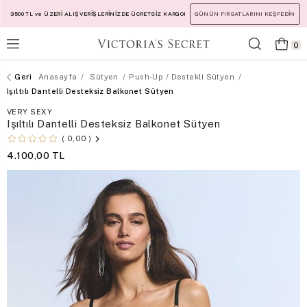
3500 TL ve ÜZERİ ALIŞVERİŞLERİNİZDE ÜCRETSİZ KARGO!
GÜNÜN FIRSATLARINI KEŞFEDİN
0
Anasayfa
Sütyen
Push-Up / Destekli Sütyen
Işıltılı Dantelli Desteksiz Balkonet Sütyen
VERY SEXY
Işıltılı Dantelli Desteksiz Balkonet Sütyen
0,00
4.100,00 TL