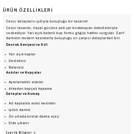
ÜRÜN ÖZELLIKLERI
Cesur detayların ışıltıyla buluştuğu bir tasarım!
Cesur tasarımı, hayal gücüne pek yer bırakmayan dekolteleriyle
cezbediyor. Yarı açık balenli kup formu göğüs hattını vurgular. Zarif
dantelin modern kesimlerle buluştuğu en çarpıcı detaylardan biri.
Destek Seviyesi ve Stil
Yarı açık kaplar
Desteksiz
Balensiz
Askılar ve Kopçalar
Ayarlanabilir askılar
Arkadan kopçalı kapama
Detaylar ve Kumaş
Alt kaplarda askılı kesimler
Işıltılı dantel
Ön ortada kristal damla süsü
Elde yıkanır
İçerik Bilgisi