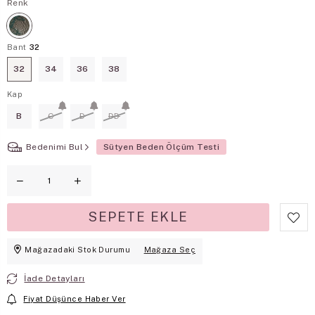
Renk
Bant
32
32
34
36
38
Kap
B
C
D
DD
Bedenimi Bul
Sütyen Beden Ölçüm Testi
Mağazadaki Stok Durumu
Mağaza Seç
İade Detayları
Fiyat Düşünce Haber Ver