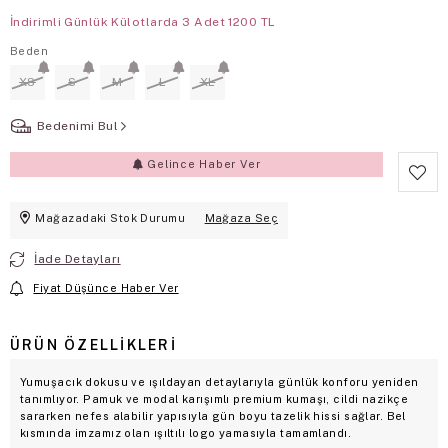
İndirimli Günlük Külotlarda 3 Adet 1200 TL
Beden
XS
S
M
L
XL
Bedenimi Bul
Gelince Haber Ver
Mağazadaki Stok Durumu
Mağaza Seç
İade Detayları
Fiyat Düşünce Haber Ver
ÜRÜN ÖZELLIKLERI
Yumuşacık dokusu ve ışıldayan detaylarıyla günlük konforu yeniden
tanımlıyor. Pamuk ve modal karışımlı premium kumaşı, cildi nazikçe
sararken nefes alabilir yapısıyla gün boyu tazelik hissi sağlar. Bel
kısmında imzamız olan ışıltılı logo yamasıyla tamamlandı.