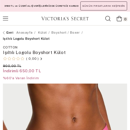
3500 TL ve ÜZERİ ALIŞVERİŞLERİNİZDE ÜCRETSİZ KARGO!
GÜNÜN FIRSATLARINI KEŞFEDİN
0
Anasayfa
Külot
Boyshort / Boxer
Işıltılı Logolu Boyshort Külot
COTTON
Işıltılı Logolu Boyshort Külot
0,00
900,00 TL
İndirimli
650,00 TL
%60'a Varan İndirim