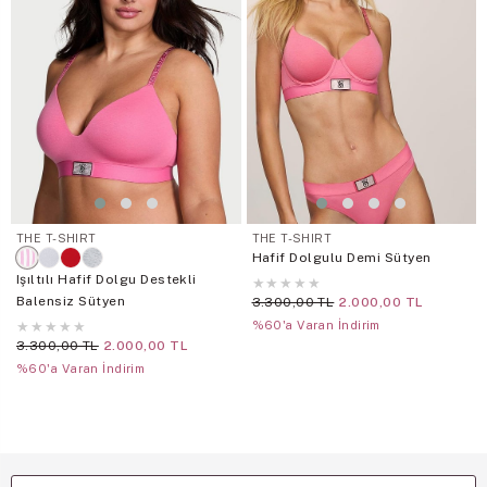
THE T-SHIRT
THE T-SHIRT
Hafif Dolgulu Demi Sütyen
Işıltılı Hafif Dolgu Destekli
★
★
★
★
★
Balensiz Sütyen
3.300,00 TL
2.000,00 TL
★
★
★
★
★
%60'a Varan İndirim
3.300,00 TL
2.000,00 TL
%60'a Varan İndirim