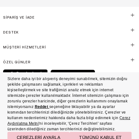
SİPARİŞ VE İADE
DESTEK
MÜŞTERİ HİZMETLERİ
ÖZEL GÜNLER
© Victoria's Secret Shaya Mağazacılık A.Ş. Franchise lisansı aracılığıyla işletilen ticari
markasıdır. Her hakkı saklıdır.
Ön Bilgilendirme
Süreç Bazlı Müşteri Aydınlatma Metni
Mesafeli Satış Sözleşmesi
Üyelik ve Gizlilik Sözleşmesi
İşlem Rehberi
Çerez Politikası
Çerez Tercihleri