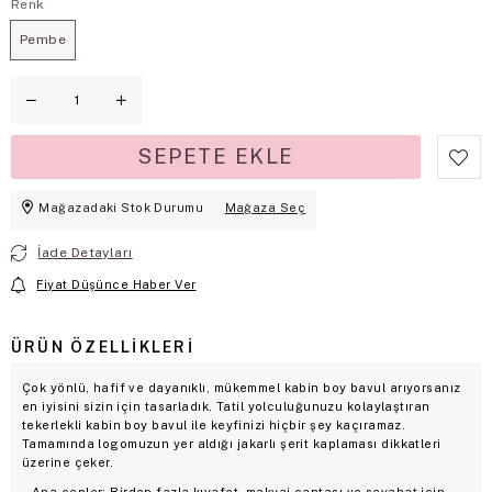
Renk
Pembe
Mağazadaki Stok Durumu
Mağaza Seç
İade Detayları
Fiyat Düşünce Haber Ver
ÜRÜN ÖZELLIKLERI
Çok yönlü, hafif ve dayanıklı, mükemmel kabin boy bavul arıyorsanız
en iyisini sizin için tasarladık. Tatil yolculuğunuzu kolaylaştıran
tekerlekli kabin boy bavul ile keyfinizi hiçbir şey kaçıramaz.
Tamamında logomuzun yer aldığı jakarlı şerit kaplaması dikkatleri
üzerine çeker.
Ana cepler: Birden fazla kıyafet, makyaj çantası ve seyahat için