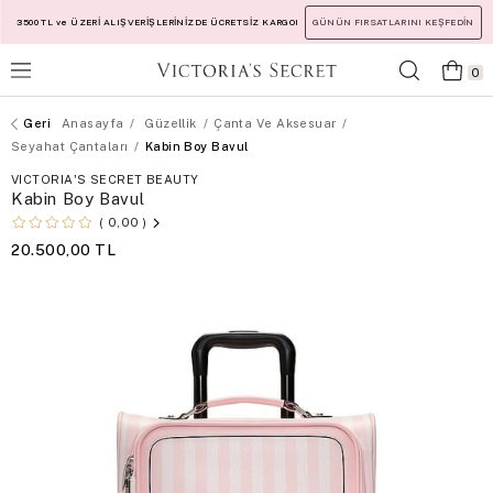
3500 TL ve ÜZERİ ALIŞVERİŞLERİNİZDE ÜCRETSİZ KARGO!
GÜNÜN FIRSATLARINI KEŞFEDİN
0
Anasayfa
Güzellik
Çanta Ve Aksesuar
Seyahat Çantaları
Kabin Boy Bavul
VICTORIA'S SECRET BEAUTY
Kabin Boy Bavul
0,00
20.500,00 TL