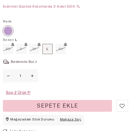
İndirimli Günlük Külotlarda 3 Adet 1200 TL
Renk
Beden
L
XS
S
M
L
XL
Bedenimi Bul
Son
2
Mağazadaki Stok Durumu
Mağaza Seç