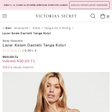
3500 TL ve ÜZERİ ALIŞVERİŞLERİNİZDE ÜCRETSİZ KARGO!
GÜNÜN FIRSATLARINI KEŞFEDİN
0
Anasayfa
Külot
Tanga Ve V-String
Lazer Kesim Dantelli Tanga Külot
Sexy Illusions
Lazer Kesim Dantelli Tanga Külot
0,00
900,00 TL
İndirimli
650,00 TL
%60'a Varan İndirim