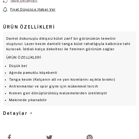
İade Detayları
Fiyat Düşünce Haber Ver
ÜRÜN ÖZELLIKLERI
Dantel dokunuşlu dikişsiz külot zarif bir görünümün temelini
oluşturur. Lazer kesim dantelli tanga külot rahatlığıyla kalbinize taht
kuracak. İddialı kalça dekoltesi ile feminen görünüm sağlar.
ÜRÜN ÖZELLİKLERİ
Düşük bel
Ağında pamuklu köşebenti
Tanga kesim (Kalçanın alt ve yan kısımlarını açıkta bırakır.)
Antrenmanlar ve spor giyim için mükemmel tercih
Kısmen geri dönüştürülmüş malzemelerden üretilmiştir
Makinede yıkanabilir
Detaylar