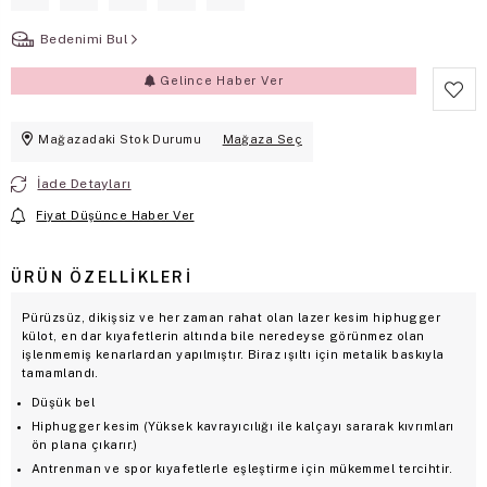
Bedenimi Bul
Gelince Haber Ver
Mağazadaki Stok Durumu
Mağaza Seç
İade Detayları
Fiyat Düşünce Haber Ver
ÜRÜN ÖZELLIKLERI
Pürüzsüz, dikişsiz ve her zaman rahat olan lazer kesim hiphugger
külot, en dar kıyafetlerin altında bile neredeyse görünmez olan
işlenmemiş kenarlardan yapılmıştır. Biraz ışıltı için metalik baskıyla
tamamlandı.
Düşük bel
Hiphugger kesim (Yüksek kavrayıcılığı ile kalçayı sararak kıvrımları
ön plana çıkarır.)
Antrenman ve spor kıyafetlerle eşleştirme için mükemmel tercihtir.