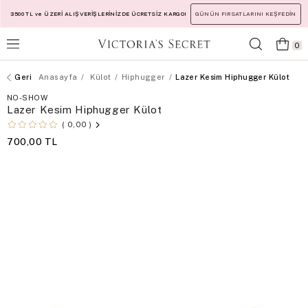
3500 TL ve ÜZERİ ALIŞVERİŞLERİNİZDE ÜCRETSİZ KARGO!
GÜNÜN FIRSATLARINI KEŞFEDİN
0
Anasayfa
Külot
Hiphugger
Lazer Kesim Hiphugger Külot
NO-SHOW
Lazer Kesim Hiphugger Külot
0,00
700,00 TL