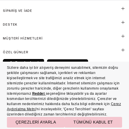
SİPARİŞ VE İADE
DESTEK
MÜŞTERİ HİZMETLERİ
ÖZEL GÜNLER
© Victoria's Secret Shaya Mağazacılık A.Ş. Franchise lisansı aracılığıyla işletilen ticari
markasıdır. Her hakkı saklıdır.
Ön Bilgilendirme
Süreç Bazlı Müşteri Aydınlatma Metni
Mesafeli Satış Sözleşmesi
Üyelik ve Gizlilik Sözleşmesi
İşlem Rehberi
Çerez Politikası
Çerez Tercihleri