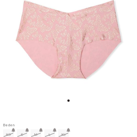
Beden
XS
S
M
L
XL