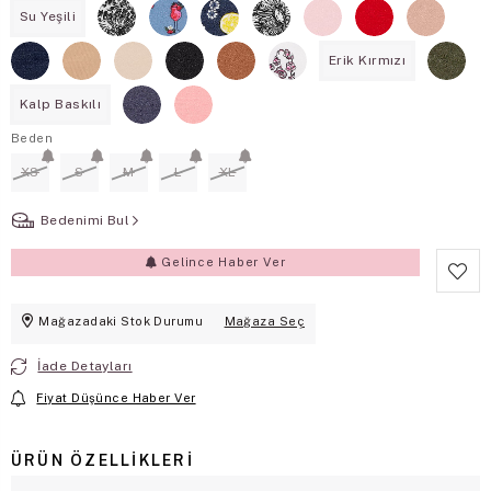
Su Yeşili
Erik Kırmızı
Kalp Baskılı
Beden
XS
S
M
L
XL
Bedenimi Bul
Gelince Haber Ver
Mağazadaki Stok Durumu
Mağaza Seç
İade Detayları
Fiyat Düşünce Haber Ver
ÜRÜN ÖZELLIKLERI