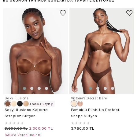
BU ÜRÜNÜN YANINDA BUNLARI DA TAVSIYE EDIYORUZ
Sexy Illusions
Victoria's Secret Bare
Fransız Leylağı
Sexy Illusions Kaldırıcı
Pamuklu Push-Up Perfect
Straplez Sütyen
Shape Sütyen
★
★
★
★
★
★
★
★
★
★
3.900,00 TL
2.000,00 TL
3.750,00 TL
%60'a Varan İndirim