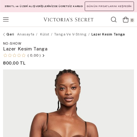
3500 TL ve ÜZERİ ALIŞVERİŞLERİNİZDE ÜCRETSİZ KARGO!
GÜNÜN FIRSATLARINI KEŞFEDİN
0
Anasayfa
Külot
Tanga Ve V-String
Lazer Kesim Tanga
NO-SHOW
Lazer Kesim Tanga
0,00
800,00 TL