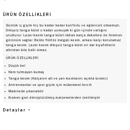
ÜRÜN ÖZELLIKLERI
Günlük iç giyim hiç bu kadar kadar konforlu ve eğlenceli olmamıştı.
Dikişsiz tanga külot o kadar yumuşak ki gün içinde varlığını
unutturur. Lazer kesim tanga külot iddialı kalça dekoltesi ile feminen
görünüm sağlar. Belde flörtöz dalgalı kesim, arkası karşı konulamaz
tanga kesim. Lazer kesim dikişsiz tanga külot en dar kıyafetlerin
altından bile belli olmaz.
ÜRÜN ÖZELLİKLERİ
Düşük bel
Nem tutmayan kumaş
Tanga kesim (Kalçanın alt ve yan kısımlarını açıkta bırakır.)
Antrenmanlar ve spor giyim için mükemmel tercih
Makinede yıkanabilir
Kısmen geri dönüştürülmüş malzemelerden üretilmiştir
Detaylar