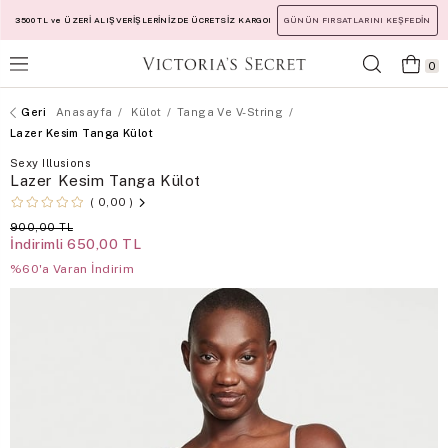
3500 TL ve ÜZERİ ALIŞVERİŞLERİNİZDE ÜCRETSİZ KARGO!
GÜNÜN FIRSATLARINI KEŞFEDİN
0
Anasayfa
Külot
Tanga Ve V-String
Lazer Kesim Tanga Külot
Sexy Illusions
Lazer Kesim Tanga Külot
0,00
900,00 TL
İndirimli
650,00 TL
%60'a Varan İndirim