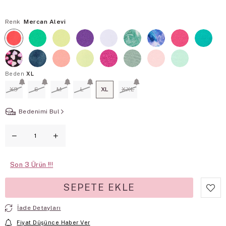
Renk
Mercan Alevi
Beden
XL
XS
S
M
L
XL
XXL
Bedenimi Bul
Son
3
İade Detayları
Fiyat Düşünce Haber Ver