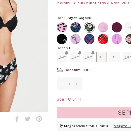
İndirimli Günlük Külotlarda 3 Adet 1200 
Renk
Siyah Çiçekli
T
Beden
L
XS
S
M
L
XL
XX
Bedenimi Bul
Son
1
Mağazadaki Stok Durumu
Mağaza S