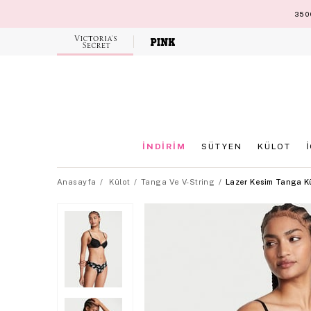
3500
Victoria's
Secret
İNDİRİM
SÜTYEN
KÜLOT
Anasayfa
Külot
Tanga Ve V-String
Lazer Kesim Tanga K