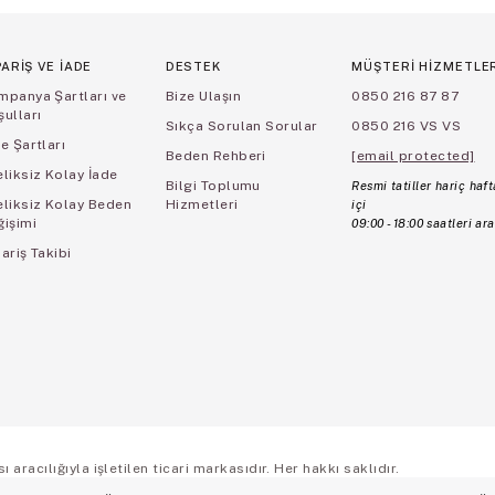
PARİŞ VE İADE
DESTEK
MÜŞTERİ HİZMETLE
mpanya Şartları ve
Bize Ulaşın
0850 216 87 87
ulları
Sıkça Sorulan Sorular
0850 216 VS VS
e Şartları
Beden Rehberi
[email protected]
liksiz Kolay İade
Bilgi Toplumu
Resmi tatiller hariç haft
eliksiz Kolay Beden
Hizmetleri
içi
ğişimi
09:00 - 18:00 saatleri ara
ariş Takibi
aracılığıyla işletilen ticari markasıdır. Her hakkı saklıdır.
ş Sözleşmesi
Üyelik ve Gizlilik Sözleşmesi
İşlem Rehberi
Çerez Politikası
Çerez Ter