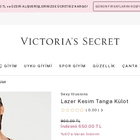
 TL ve ÜZERİ ALIŞVERİŞLERİNİZDE ÜCRETSİZ KARGO!
GÜNÜN FIRSATLARINI KEŞF
İÇ GİYİM
UYKU GİYİMİ
SPOR GİYİM
GÜZELLİK
ÇANTA 
ülot
Sexy Illusions
Lazer Kesim Tanga Külot
0,00
900,00 TL
İndirimli
650,00 TL
%60'a Varan İndirim