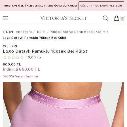
3500 TL ve ÜZERİ ALIŞVERİŞLERİNİZDE ÜCRETSİZ KARGO!
GÜNÜN FIRSATLARINI KEŞFEDİN
0
Anasayfa
Külot
Yüksek Bel Ve Derin Bacak Kesim
Logo Detaylı Pamuklu Yüksek Bel Külot
COTTON
Logo Detaylı Pamuklu Yüksek Bel Külot
0,00
900,00 TL
İndirimli
650,00 TL
%60'a Varan İndirim