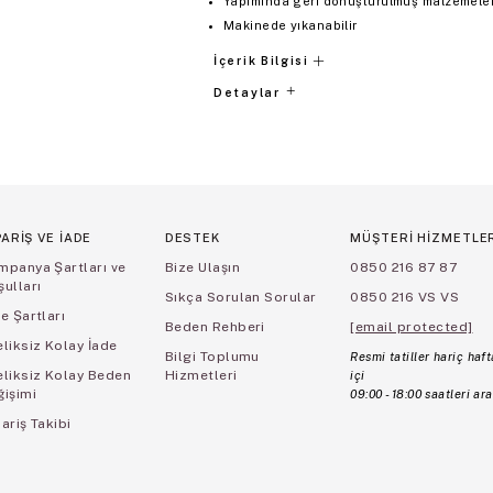
Yapımında geri dönüştürülmüş malzemeler 
Makinede yıkanabilir
İçerik Bilgisi
Detaylar
PARİŞ VE İADE
DESTEK
MÜŞTERİ HİZMETLE
mpanya Şartları ve
Bize Ulaşın
0850 216 87 87
ulları
Sıkça Sorulan Sorular
0850 216 VS VS
e Şartları
Beden Rehberi
[email protected]
liksiz Kolay İade
Bilgi Toplumu
Resmi tatiller hariç haft
eliksiz Kolay Beden
Hizmetleri
içi
ğişimi
09:00 - 18:00 saatleri ara
ariş Takibi