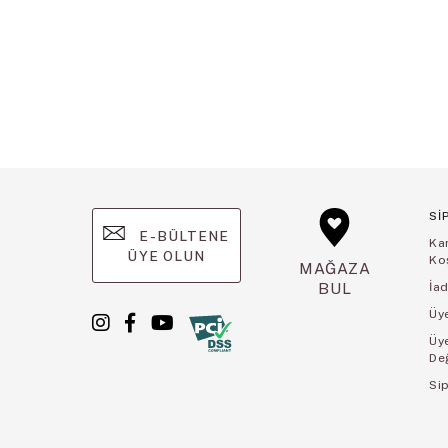
Sİ
E-BÜLTENE
Ka
ÜYE OLUN
Koş
MAĞAZA
BUL
İad
Üye
Üy
De
Sip