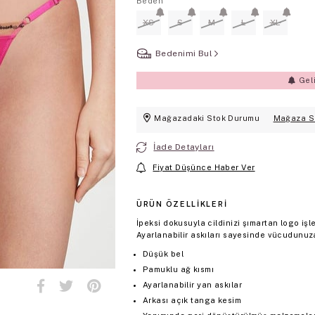
Beden
XS
S
M
L
XL
Bedenimi Bul
Gel
Mağazadaki Stok Durumu
Mağaza S
İade Detayları
Fiyat Düşünce Haber Ver
ÜRÜN ÖZELLIKLERI
İpeksi dokusuyla cildinizi şımartan logo işle
Ayarlanabilir askıları sayesinde vücudunuz
Düşük bel
Pamuklu ağ kısmı
Ayarlanabilir yan askılar
Arkası açık tanga kesim