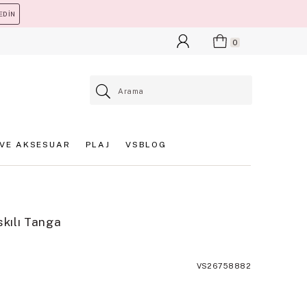
EDİN
0
VE AKSESUAR
PLAJ
VSBLOG
skılı Tanga
VS26758882