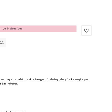
ince Haber Ver
eç
meli ayarlanabilir askılı tanga, tül detayıyla göz kamaştırıyor.
a tam oturur.