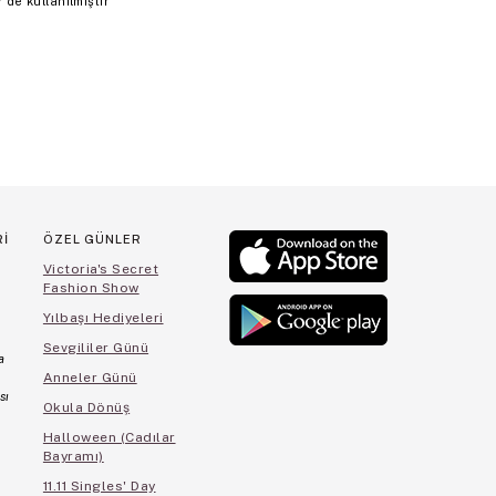
de kullanılmıştır
Rİ
ÖZEL GÜNLER
Victoria's Secret
Fashion Show
Yılbaşı Hediyeleri
Sevgililer Günü
a
Anneler Günü
sı
Okula Dönüş
Halloween (Cadılar
Bayramı)
11.11 Singles' Day