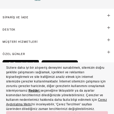
SİPARİŞ VE İADE
DESTEK
MÜŞTERİ HİZMETLERİ
ÖZEL GÜNLER
© Victoria's Secret Shaya Mağazacılık A.Ş. Franchise lisansı aracılığıyla işletilen ticari
markasıdır. Her hakkı saklıdır.
Ön Bilgilendirme
Süreç Bazlı Müşteri Aydınlatma Metni
Mesafeli Satış Sözleşmesi
Üyelik ve Gizlilik Sözleşmesi
İşlem Rehberi
Çerez Politikası
Çerez Tercihleri