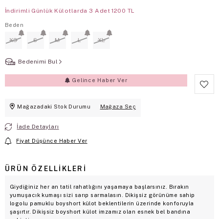
İndirimli Günlük Külotlarda 3 Adet 1200 TL
Beden
XS
S
M
L
XL
Bedenimi Bul
Gelince Haber Ver
Mağazadaki Stok Durumu
Mağaza Seç
İade Detayları
Fiyat Düşünce Haber Ver
ÜRÜN ÖZELLIKLERI
Giydiğiniz her an tatil rahatlığını yaşamaya başlarsınız. Bırakın
yumuşacık kumaşı sizi sarıp sarmalasın. Dikişsiz görünüme sahip
logolu pamuklu boyshort külot beklentilerin üzerinde konforuyla
şaşırtır. Dikişsiz boyshort külot imzamız olan esnek bel bandına