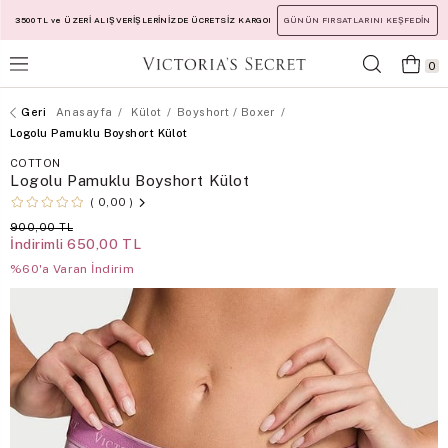
3500 TL ve ÜZERİ ALIŞVERİŞLERİNİZDE ÜCRETSİZ KARGO!
GÜNÜN FIRSATLARINI KEŞFEDİN
0
Anasayfa
Külot
Boyshort / Boxer
Logolu Pamuklu Boyshort Külot
COTTON
Logolu Pamuklu Boyshort Külot
0,00
900,00 TL
İndirimli
650,00 TL
%60'a Varan İndirim