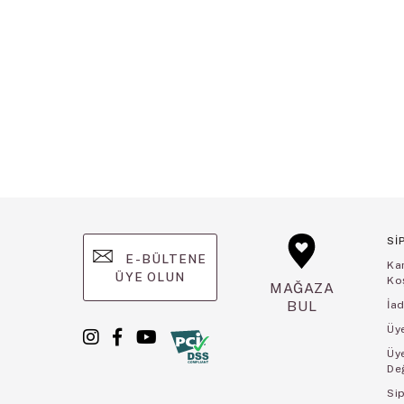
Sİ
E-BÜLTENE
Ka
ÜYE OLUN
Koş
MAĞAZA
BUL
İad
Üye
Üy
De
Sip