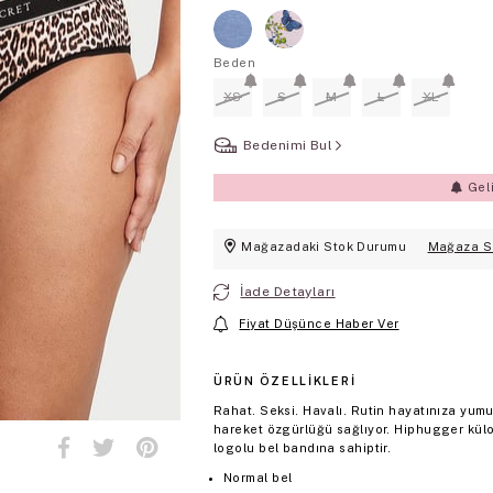
Beden
XS
S
M
L
XL
Bedenimi Bul
Gel
Mağazadaki Stok Durumu
Mağaza S
İade Detayları
Fiyat Düşünce Haber Ver
ÜRÜN ÖZELLIKLERI
Rahat. Seksi. Havalı. Rutin hayatınıza yum
hareket özgürlüğü sağlıyor. Hiphugger kü
logolu bel bandına sahiptir.
Normal bel