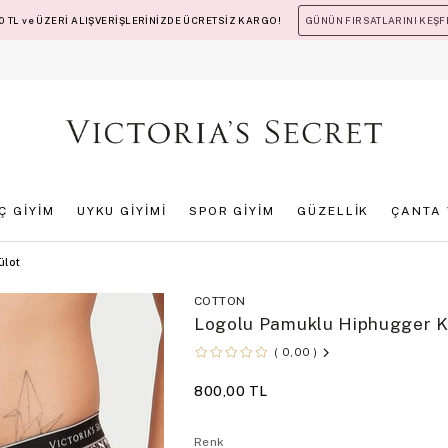
 TL ve ÜZERİ ALIŞVERİŞLERİNİZDE ÜCRETSİZ KARGO!
GÜNÜN FIRSATLARINI KEŞF
İÇ GİYİM
UYKU GİYİMİ
SPOR GİYİM
GÜZELLİK
ÇANTA 
ülot
COTTON
Logolu Pamuklu Hiphugger K
0,00
800,00 TL
Renk