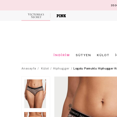
3500
Victoria's
Secret
İNDİRİM
SÜTYEN
KÜLOT
Anasayfa
Külot
Hiphugger
Logolu Pamuklu Hiphugger K