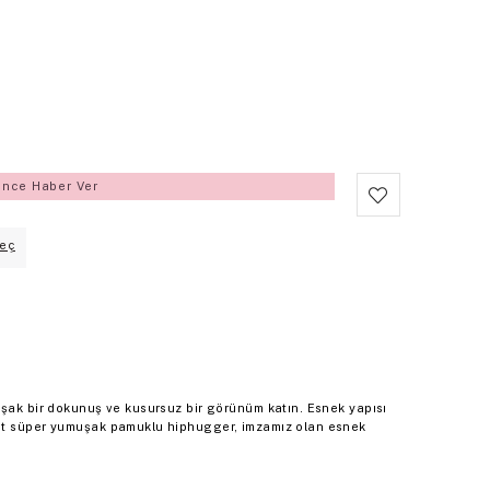
ince Haber Ver
eç
uşak bir dokunuş ve kusursuz bir görünüm katın. Esnek yapısı
lot süper yumuşak pamuklu hiphugger, imzamız olan esnek