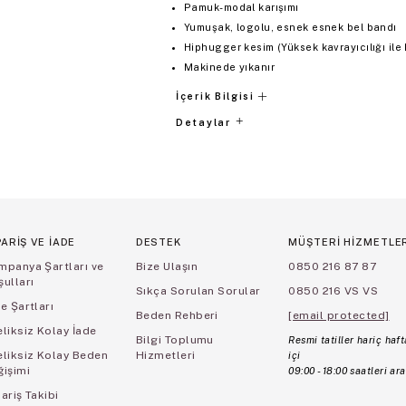
Pamuk-modal karışımı
Yumuşak, logolu, esnek esnek bel bandı
Hiphugger kesim (Yüksek kavrayıcılığı ile k
Makinede yıkanır
İçerik Bilgisi
Detaylar
PARİŞ VE İADE
DESTEK
MÜŞTERİ HİZMETLE
mpanya Şartları ve
Bize Ulaşın
0850 216 87 87
ulları
Sıkça Sorulan Sorular
0850 216 VS VS
e Şartları
Beden Rehberi
[email protected]
liksiz Kolay İade
Bilgi Toplumu
Resmi tatiller hariç haft
eliksiz Kolay Beden
Hizmetleri
içi
ğişimi
09:00 - 18:00 saatleri ara
ariş Takibi