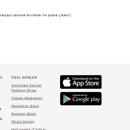
alçayı sararak kıvrımları ön plana çıkarır.)
Rİ
ÖZEL GÜNLER
Victoria's Secret
Fashion Show
Yılbaşı Hediyeleri
Sevgililer Günü
a
Anneler Günü
sı
Okula Dönüş
Halloween (Cadılar