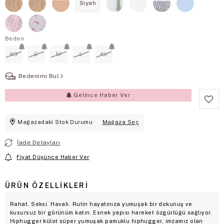
Siyah
Beden
XS
S
M
L
XL
Bedenimi Bul
Gelince Haber Ver
Mağazadaki Stok Durumu
Mağaza Seç
İade Detayları
Fiyat Düşünce Haber Ver
ÜRÜN ÖZELLIKLERI
Rahat. Seksi. Havalı. Rutin hayatınıza yumuşak bir dokunuş ve
kusursuz bir görünüm katın. Esnek yapısı hareket özgürlüğü sağlıyor.
Hiphugger külot süper yumuşak pamuklu hiphugger, imzamız olan