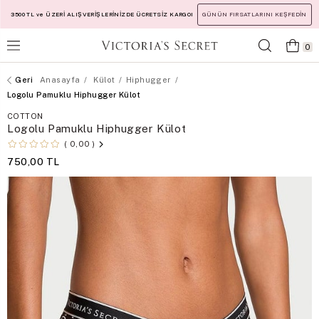
3500 TL ve ÜZERİ ALIŞVERİŞLERİNİZDE ÜCRETSİZ KARGO!
GÜNÜN FIRSATLARINI KEŞFEDİN
0
Anasayfa
Külot
Hiphugger
Logolu Pamuklu Hiphugger Külot
COTTON
Logolu Pamuklu Hiphugger Külot
0,00
750,00 TL