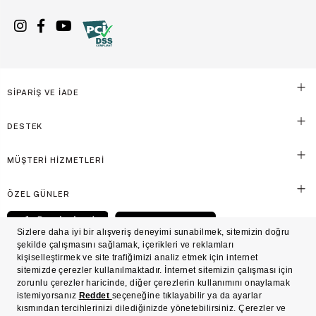
SİPARİŞ VE İADE
DESTEK
MÜŞTERİ HİZMETLERİ
ÖZEL GÜNLER
© Victoria's Secret Shaya Mağazacılık A.Ş. Franchise lisansı aracılığıyla işletilen ticari
markasıdır. Her hakkı saklıdır.
Ön Bilgilendirme
Süreç Bazlı Müşteri Aydınlatma Metni
Mesafeli Satış Sözleşmesi
Üyelik ve Gizlilik Sözleşmesi
İşlem Rehberi