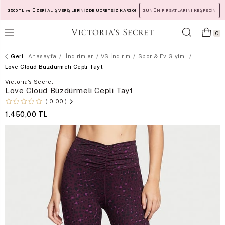
3500 TL ve ÜZERİ ALIŞVERİŞLERİNİZDE ÜCRETSİZ KARGO!
GÜNÜN FIRSATLARINI KEŞFEDİN
0
Anasayfa
İndirimler
VS İndirim
Spor & Ev Giyimi
Love Cloud Büzdürmeli Cepli Tayt
Victoria's Secret
Love Cloud Büzdürmeli Cepli Tayt
0,00
1.450,00 TL