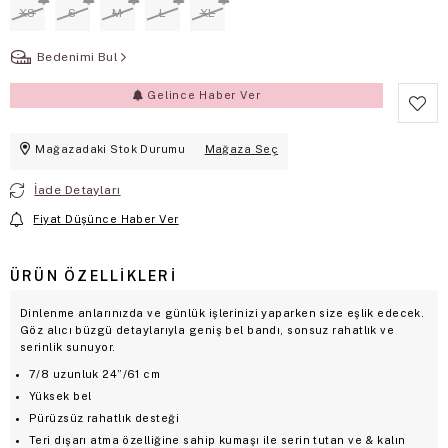
XS
S
M
L
XL
Bedenimi Bul
Gelince Haber Ver
Mağazadaki Stok Durumu
Mağaza Seç
İade Detayları
Fiyat Düşünce Haber Ver
ÜRÜN ÖZELLIKLERI
Dinlenme anlarınızda ve günlük işlerinizi yaparken size eşlik edecek.
Göz alıcı büzgü detaylarıyla geniş bel bandı, sonsuz rahatlık ve
serinlik sunuyor.
7/8 uzunluk 24”/61 cm
Yüksek bel
Pürüzsüz rahatlık desteği
Teri dışarı atma özelliğine sahip kumaşı ile serin tutan ve & kalın