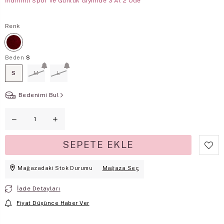
İndirimli Spor ve Günlük Giyimde 3 Al 2 Öde
Renk
Beden
S
S
M
L
Bedenimi Bul
Mağazadaki Stok Durumu
Mağaza Seç
İade Detayları
Fiyat Düşünce Haber Ver