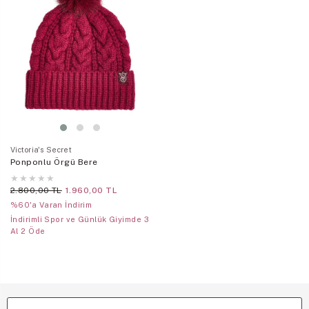
Victoria's Secret
Ponponlu Örgü Bere
★
★
★
★
★
2.800,00 TL
1.960,00 TL
%60'a Varan İndirim
İndirimli Spor ve Günlük Giyimde 3
Al 2 Öde