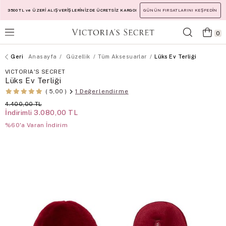
3500 TL ve ÜZERİ ALIŞVERİŞLERİNİZDE ÜCRETSİZ KARGO!
GÜNÜN FIRSATLARINI KEŞFEDİN
0
Anasayfa
Güzellik
Tüm Aksesuarlar
Lüks Ev Terliği
VICTORIA'S SECRET
Lüks Ev Terliği
1 Değerlendirme
5,00
4.400,00 TL
İndirimli
3.080,00 TL
%60'a Varan İndirim