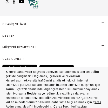
SİPARİŞ VE İADE
DESTEK
MÜŞTERİ HİZMETLERİ
ÖZEL GÜNLER
© Victoria's Secret Shaya Mağazacılık A.Ş. Franchise lisansı aracılığıyla işletilen ticari
markasıdır. Her hakkı saklıdır.
Ön Bilgilendirme
Süreç Bazlı Müşteri Aydınlatma Metni
Mesafeli Satış Sözleşmesi
Üyelik ve Gizlilik Sözleşmesi
İşlem Rehberi
Çerez Politikası
Çerez Tercihleri