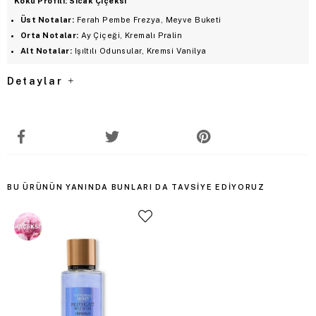
Koku Profili: Sıcak Çiçeksi
Üst Notalar:
Ferah Pembe Frezya, Meyve Buketi
Orta Notalar:
Ay Çiçeği, Kremalı Pralin
Alt Notalar:
Işıltılı Odunsular, Kremsi Vanilya
Detaylar
BU ÜRÜNÜN YANINDA BUNLARI DA TAVSIYE EDIYORUZ