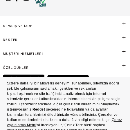
SİPARİŞ VE İADE
DESTEK
MÜŞTERİ HİZMETLERİ
ÖZEL GÜNLER
© Victoria's Secret Shaya Mağazacılık A.Ş. Franchise lisansı aracılığıyla işletilen ticari
markasıdır. Her hakkı saklıdır.
Ön Bilgilendirme
Süreç Bazlı Müşteri Aydınlatma Metni
Mesafeli Satış Sözleşmesi
Üyelik ve Gizlilik Sözleşmesi
İşlem Rehberi
Çerez Politikası
Çerez Tercihleri