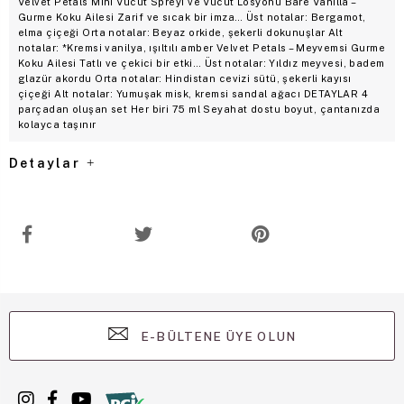
Velvet Petals Mini Vücut Spreyi ve Vücut Losyonu Bare Vanilla –
Gurme Koku Ailesi Zarif ve sıcak bir imza… Üst notalar: Bergamot,
elma çiçeği Orta notalar: Beyaz orkide, şekerli dokunuşlar Alt
notalar: *Kremsi vanilya, ışıltılı amber Velvet Petals – Meyvemsi Gurme
Koku Ailesi Tatlı ve çekici bir etki… Üst notalar: Yıldız meyvesi, badem
glazür akordu Orta notalar: Hindistan cevizi sütü, şekerli kayısı
çiçeği Alt notalar: Yumuşak misk, kremsi sandal ağacı DETAYLAR 4
parçadan oluşan set Her biri 75 ml Seyahat dostu boyut, çantanızda
kolayca taşınır
Detaylar
E-BÜLTENE ÜYE OLUN