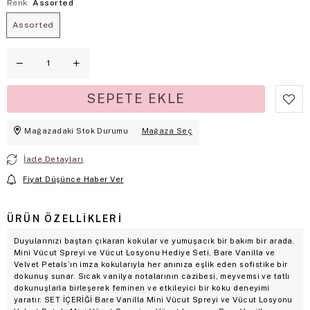
Renk
Assorted
Assorted
Mağazadaki Stok Durumu
Mağaza Seç
İade Detayları
Fiyat Düşünce Haber Ver
ÜRÜN ÖZELLIKLERI
Duyularınızı baştan çıkaran kokular ve yumuşacık bir bakım bir arada.
Mini Vücut Spreyi ve Vücut Losyonu Hediye Seti, Bare Vanilla ve
Velvet Petals’ın imza kokularıyla her anınıza eşlik eden sofistike bir
dokunuş sunar. Sıcak vanilya notalarının cazibesi, meyvemsi ve tatlı
dokunuşlarla birleşerek feminen ve etkileyici bir koku deneyimi
yaratır. SET İÇERİĞİ Bare Vanilla Mini Vücut Spreyi ve Vücut Losyonu