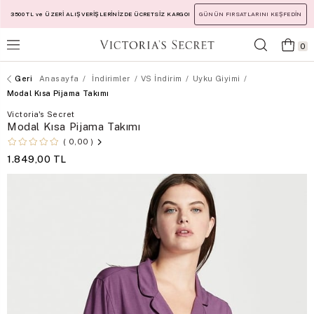
3500 TL ve ÜZERİ ALIŞVERİŞLERİNİZDE ÜCRETSİZ KARGO!
GÜNÜN FIRSATLARINI KEŞFEDİN
0
Anasayfa
İndirimler
VS İndirim
Uyku Giyimi
Modal Kısa Pijama Takımı
Victoria's Secret
Modal Kısa Pijama Takımı
0,00
1.849,00 TL