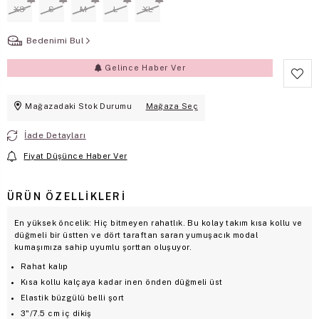
XS
S
M
L
XL
Bedenimi Bul
Gelince Haber Ver
Mağazadaki Stok Durumu
Mağaza Seç
İade Detayları
Fiyat Düşünce Haber Ver
ÜRÜN ÖZELLIKLERI
En yüksek öncelik: Hiç bitmeyen rahatlık. Bu kolay takım kısa kollu ve
düğmeli bir üstten ve dört taraftan saran yumuşacık modal
kumaşımıza sahip uyumlu şorttan oluşuyor.
Rahat kalıp
Kısa kollu kalçaya kadar inen önden düğmeli üst
Elastik büzgülü belli şort
3"/7.5 cm iç dikiş