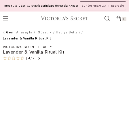
3500 TL ve ÜZERİ ALIŞVERİŞLERİNİZDE ÜCRETSİZ KARGO!
GÜNÜN FIRSATLARINI KEŞFEDİN
0
Anasayfa
Güzellik
Hediye Setleri
Lavender & Vanilla Ritual Kit
VICTORIA'S SECRET BEAUTY
Lavender & Vanilla Ritual Kit
4,17