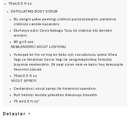
75ml/2,5 fl oz
EXFOLIATING BODY SCRUB
Bu zengin şeker peelingi cildinizi pürüzsüzleştirir, parlatırve
cildinize canlılık kazandırır.
Eksfoliye edici Ceviz Kabuğu Tozu ile cildinizi ölü deriden
arındırır.
85 gr/3 ons
NEMLENDİRİCİ VÜCUT LOSYONU
Yumuşak bir his ve hoş bir koku için vücudunuzu ipeksi Shea
Yağı ve Hindistan Cevizi Yağı ile zenginleştirilmiş formüllü
losyonla nemlendirin. 24 saat süren nem ve kalıcı hoş kokusuyla
favoriniz olacak.
75ml/2,5 fl oz
VÜCUT SPREYİ
Canlandırıcı vücut spreyi ile hislerinizi uyandırın.
Ruh halinizi anında yükselten dokunuşu hissedin.
75 ml/2.5 fl oz"
Detaylar