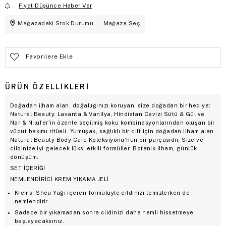
Fiyat Düşünce Haber Ver
Mağazadaki Stok Durumu
Mağaza Seç
Favorilere Ekle
ÜRÜN ÖZELLIKLERI
Doğadan ilham alan, doğallığınızı koruyan, size doğadan bir hediye:
Natural Beauty. Lavanta & Vanilya, Hindistan Cevizi Sütü & Gül ve
Nar & Nilüfer'in özenle seçilmiş koku kombinasyonlarından oluşan bir
vücut bakımı ritüeli. Yumuşak, sağlıklı bir cilt için doğadan ilham alan
Natural Beauty Body Care Koleksiyonu'nun bir parçasıdır. Size ve
cildinize iyi gelecek lüks, etkili formüller. Botanik ilham, günlük
dönüşüm.
SET İÇERİĞİ
NEMLENDİRİCİ KREM YIKAMA JELİ
Kremsi Shea Yağı içeren formülüyle cildinizi temizlerken de
nemlendirir.
Sadece bir yıkamadan sonra cildinizi daha nemli hissetmeye
başlayacaksınız.