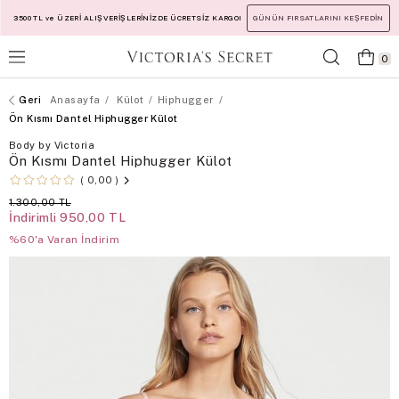
3500 TL ve ÜZERİ ALIŞVERİŞLERİNİZDE ÜCRETSİZ KARGO!
GÜNÜN FIRSATLARINI KEŞFEDİN
0
Anasayfa
Külot
Hiphugger
Ön Kısmı Dantel Hiphugger Külot
Body by Victoria
Ön Kısmı Dantel Hiphugger Külot
0,00
1.300,00 TL
İndirimli
950,00 TL
%60'a Varan İndirim