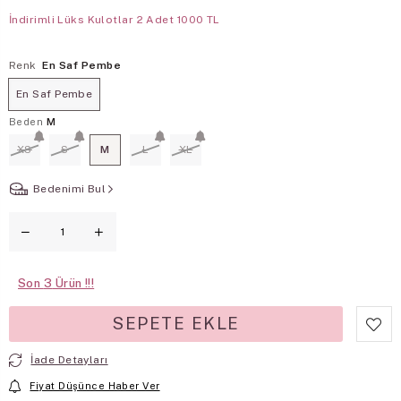
İndirimli Lüks Kulotlar 2 Adet 1000 TL
Renk
En Saf Pembe
En Saf Pembe
Beden
M
XS
S
M
L
XL
Bedenimi Bul
Son
3
İade Detayları
Fiyat Düşünce Haber Ver