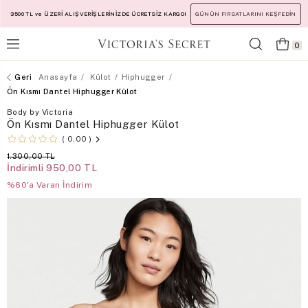
3500 TL ve ÜZERİ ALIŞVERİŞLERİNİZDE ÜCRETSİZ KARGO!
GÜNÜN FIRSATLARINI KEŞFEDİN
0
Anasayfa
Külot
Hiphugger
Ön Kısmı Dantel Hiphugger Külot
Body by Victoria
Ön Kısmı Dantel Hiphugger Külot
0,00
1.300,00 TL
İndirimli
950,00 TL
%60'a Varan İndirim