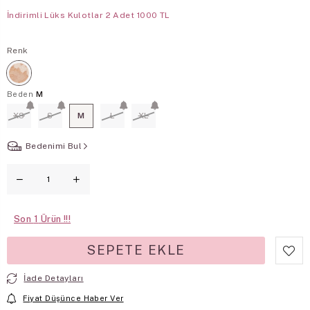
İndirimli Lüks Kulotlar 2 Adet 1000 TL
Renk
Beden
M
XS
S
M
L
XL
Bedenimi Bul
Son
1
İade Detayları
Fiyat Düşünce Haber Ver