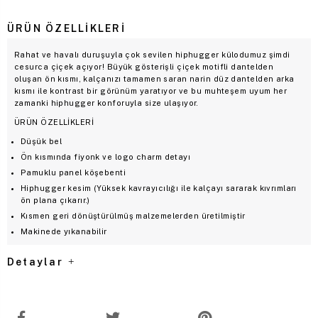
ÜRÜN ÖZELLIKLERI
Rahat ve havalı duruşuyla çok sevilen hiphugger külodumuz şimdi
cesurca çiçek açıyor! Büyük gösterişli çiçek motifli dantelden
oluşan ön kısmı, kalçanızı tamamen saran narin düz dantelden arka
kısmı ile kontrast bir görünüm yaratıyor ve bu muhteşem uyum her
zamanki hiphugger konforuyla size ulaşıyor.
ÜRÜN ÖZELLİKLERİ
Düşük bel
Ön kısmında fiyonk ve logo charm detayı
Pamuklu panel köşebenti
Hiphugger kesim (Yüksek kavrayıcılığı ile kalçayı sararak kıvrımları
ön plana çıkarır.)
Kısmen geri dönüştürülmüş malzemelerden üretilmiştir
Makinede yıkanabilir
Detaylar