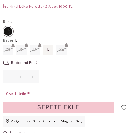
İndirimli Lüks Kulotlar 2 Adet 1000 TL
Renk
Beden
L
XS
S
M
L
XL
Bedenimi Bul
Son
1
Mağazadaki Stok Durumu
Mağaza Seç