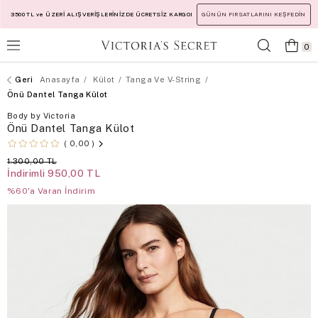
3500 TL ve ÜZERİ ALIŞVERİŞLERİNİZDE ÜCRETSİZ KARGO!
GÜNÜN FIRSATLARINI KEŞFEDİN
0
Anasayfa
Külot
Tanga Ve V-String
Önü Dantel Tanga Külot
Body by Victoria
Önü Dantel Tanga Külot
0,00
1.300,00 TL
İndirimli
950,00 TL
%60'a Varan İndirim