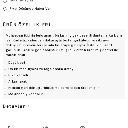
İade Detayları
Fiyat Düşünce Haber Ver
ÜRÜN ÖZELLIKLERI
Muhteşem ikilinin buluşması: ön kısmı çiçek desenli dantel, arka kısmı
ise pürüzsüz satenden dokusuyla bu tanga külodumuz iki ayrı
dokuyu muhteşem bir uyumla bir araya getiriyor. Üstelik bu zarif
görünüm, %50’si geri dönüştürülmüş ipliklerden üretilmiş dantel ile
tamamlandı.
Düşük bel
Ön kısımda fiyonk ve logo charm detayı
Piko kenarlı
Arkası açık
Kısmen geri dönüştürülmüş malzemelerden üretilmiştir
Makinede yıkanabilir
Detaylar