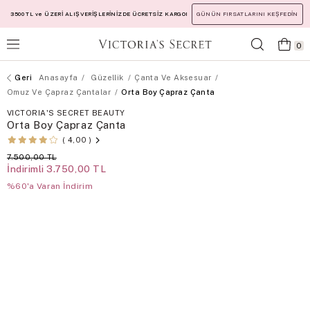
3500 TL ve ÜZERİ ALIŞVERİŞLERİNİZDE ÜCRETSİZ KARGO!
GÜNÜN FIRSATLARINI KEŞFEDİN
0
Anasayfa
Güzellik
Çanta Ve Aksesuar
Omuz Ve Çapraz Çantalar
Orta Boy Çapraz Çanta
VICTORIA'S SECRET BEAUTY
Orta Boy Çapraz Çanta
4,00
7.500,00 TL
İndirimli
3.750,00 TL
%60'a Varan İndirim