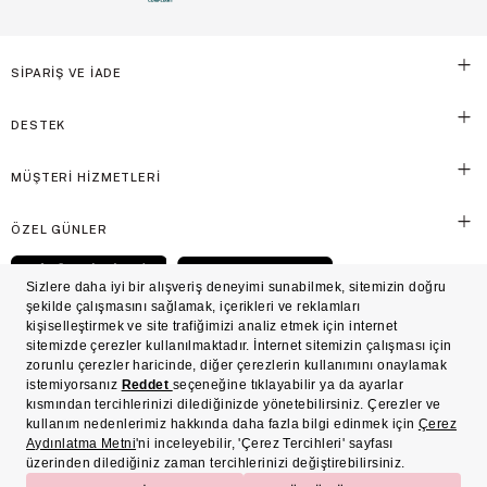
SİPARİŞ VE İADE
DESTEK
MÜŞTERİ HİZMETLERİ
ÖZEL GÜNLER
© Victoria's Secret Shaya Mağazacılık A.Ş. Franchise lisansı aracılığıyla işletilen ticari
markasıdır. Her hakkı saklıdır.
Ön Bilgilendirme
Süreç Bazlı Müşteri Aydınlatma Metni
Mesafeli Satış Sözleşmesi
Üyelik ve Gizlilik Sözleşmesi
İşlem Rehberi
Çerez Politikası
Çerez Tercihleri