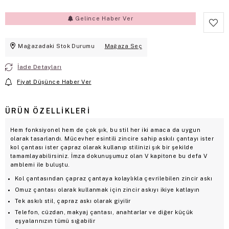
Gelince Haber Ver
Mağazadaki Stok Durumu
Mağaza Seç
İade Detayları
Fiyat Düşünce Haber Ver
ÜRÜN ÖZELLIKLERI
Hem fonksiyonel hem de çok şık, bu stil her iki amaca da uygun
olarak tasarlandı. Mücevher esintili zincire sahip askılı çantayı ister
kol çantası ister çapraz olarak kullanıp stilinizi şık bir şekilde
tamamlayabilirsiniz. İmza dokunuşumuz olan V kapitone bu defa V
amblemi ile buluştu.
Kol çantasından çapraz çantaya kolaylıkla çevrilebilen zincir askı
Omuz çantası olarak kullanmak için zincir askıyı ikiye katlayın
Tek askılı stil, çapraz askı olarak giyilir
Telefon, cüzdan, makyaj çantası, anahtarlar ve diğer küçük
eşyalarınızın tümü sığabilir