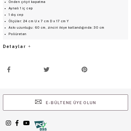
Önden çıtçıt kapatma
Aynalı 1 iç cep
1 dış cep
Ölçüler: 24 cm U x 7 cm D x 17 cm Y
Askı uzunluğu: 60 cm, zinciri ikiye katlandığında: 30 cm
Poliüretan
Detaylar
E-BÜLTENE ÜYE OLUN