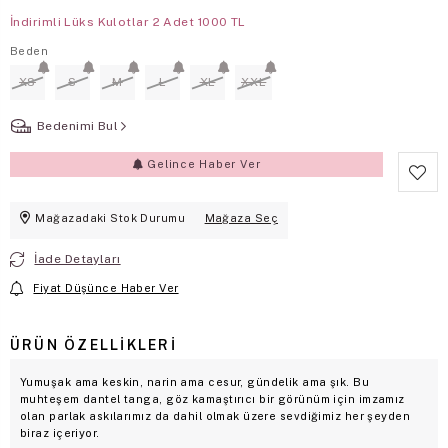
İndirimli Lüks Kulotlar 2 Adet 1000 TL
Beden
XS
S
M
L
XL
XXL
Bedenimi Bul
Gelince Haber Ver
Mağazadaki Stok Durumu
Mağaza Seç
İade Detayları
Fiyat Düşünce Haber Ver
ÜRÜN ÖZELLIKLERI
Yumuşak ama keskin, narin ama cesur, gündelik ama şık. Bu
muhteşem dantel tanga, göz kamaştırıcı bir görünüm için imzamız
olan parlak askılarımız da dahil olmak üzere sevdiğimiz her şeyden
biraz içeriyor.