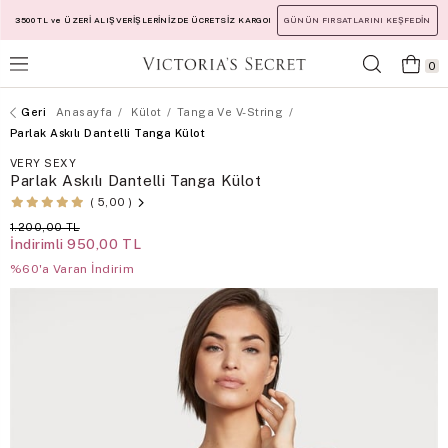
3500 TL ve ÜZERİ ALIŞVERİŞLERİNİZDE ÜCRETSİZ KARGO!
GÜNÜN FIRSATLARINI KEŞFEDİN
0
Anasayfa
Külot
Tanga Ve V-String
Parlak Askılı Dantelli Tanga Külot
VERY SEXY
Parlak Askılı Dantelli Tanga Külot
5,00
1.200,00 TL
İndirimli
950,00 TL
%60'a Varan İndirim