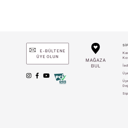
Sİ
E-BÜLTENE
Ka
ÜYE OLUN
Koş
MAĞAZA
BUL
İad
Üye
Üy
De
Sip