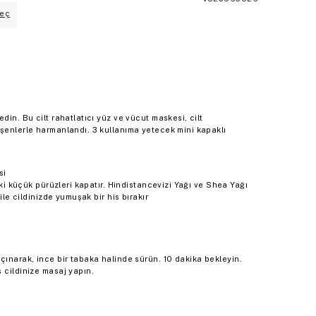
eç
din. Bu cilt rahatlatıcı yüz ve vücut maskesi, cilt
eşenlerle harmanlandı. 3 kullanıma yetecek mini kapaklı
si
deki küçük pürüzleri kapatır. Hindistancevizi Yağı ve Shea Yağı
 ile cildinizde yumuşak bir his bırakır
çınarak, ince bir tabaka halinde sürün. 10 dakika bekleyin.
 cildinize masaj yapın.