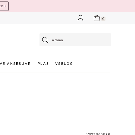
EDİN
0
VE AKSESUAR
PLAJ
VSBLOG
VS23865826