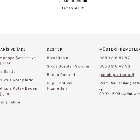
Sınırlı Üretim
Detaylar
PARİŞ VE İADE
DESTEK
MÜŞTERİ HİZMETLE
mpanya Şartları ve
Bize Ulaşın
0850 216 87 87
ulları
Sıkça Sorulan Sorular
0850 216 VS VS
e Şartları
Beden Rehberi
[email protected]
liksiz Kolay İade
Bilgi Toplumu
Resmi tatiller hariç haft
eliksiz Kolay Beden
Hizmetleri
içi
ğişimi
09:00 - 18:00 saatleri ara
ariş Takibi