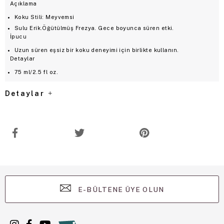
Açıklama
Koku Stili: Meyvemsi
Sulu Erik.Öğütülmüş Frezya. Gece boyunca süren etki.
İpucu
Uzun süren eşsiz bir koku deneyimi için birlikte kullanın.
Detaylar
75 ml/2.5 fl oz.
Detaylar
E-BÜLTENE ÜYE OLUN