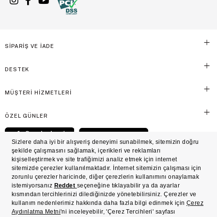
SİPARİŞ VE İADE
DESTEK
MÜŞTERİ HİZMETLERİ
ÖZEL GÜNLER
© Victoria's Secret Shaya Mağazacılık A.Ş. Franchise lisansı aracılığıyla işletilen ticari
markasıdır. Her hakkı saklıdır.
Ön Bilgilendirme
Süreç Bazlı Müşteri Aydınlatma Metni
Mesafeli Satış Sözleşmesi
Üyelik ve Gizlilik Sözleşmesi
İşlem Rehberi
Çerez Politikası
Çerez Tercihleri