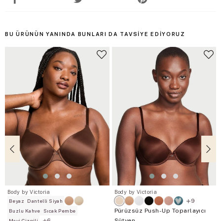
BU ÜRÜNÜN YANINDA BUNLARI DA TAVSIYE EDIYORUZ
Body by Victoria
Body by Victoria
9
Beyaz
Dantelli Siyah
Pürüzsüz Push-Up Toparlayıcı
Buzlu Kahve
Sıcak Pembe
Sütyen
6
Mavi Çizgili