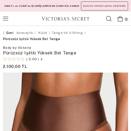
3500 TL ve ÜZERİ ALIŞVERİŞLERİNİZDE ÜCRETSİZ KARGO!
GÜNÜN FIRSATLARINI KEŞFEDİN
0
Anasayfa
Külot
Tanga Ve V-String
Pürüzsüz Işıltılı Yüksek Bel Tanga
Body by Victoria
Pürüzsüz Işıltılı Yüksek Bel Tanga
0,00
2.100,00 TL